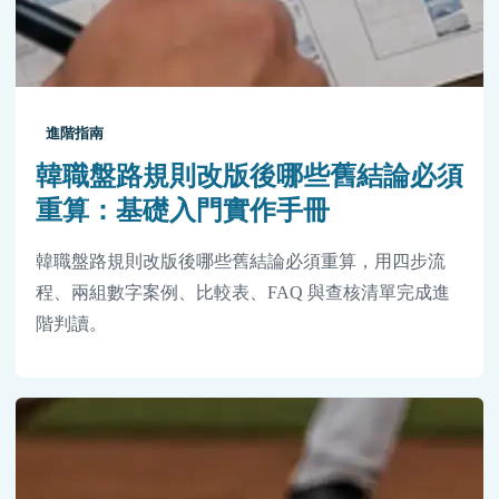
進階指南
韓職盤路規則改版後哪些舊結論必須
重算：基礎入門實作手冊
韓職盤路規則改版後哪些舊結論必須重算，用四步流
程、兩組數字案例、比較表、FAQ 與查核清單完成進
階判讀。