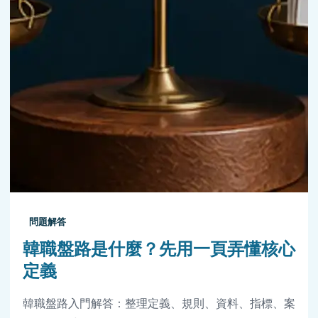
問題解答
韓職盤路是什麼？先用一頁弄懂核心
定義
韓職盤路入門解答：整理定義、規則、資料、指標、案