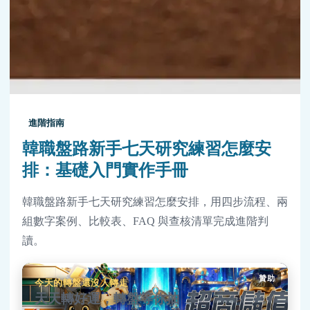
進階指南
韓職盤路新手七天研究練習怎麼安
排：基礎入門實作手冊
韓職盤路新手七天研究練習怎麼安排，用四步流程、兩
組數字案例、比較表、FAQ 與查核清單完成進階判
讀。
贊助
今天的轉盤還沒人轉走
天天轉好運，轉盤等你抽