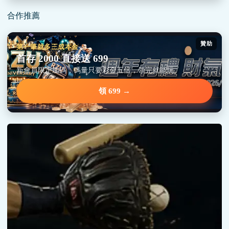
合作推薦
贊助
第一筆就多三成本金
首存 2000 直接送 699
新會員限定加碼，碼量只要彩金五倍，領完就能玩。
領 699 →