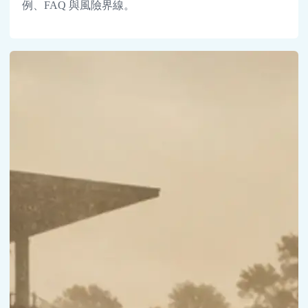
例、FAQ 與風險界線。