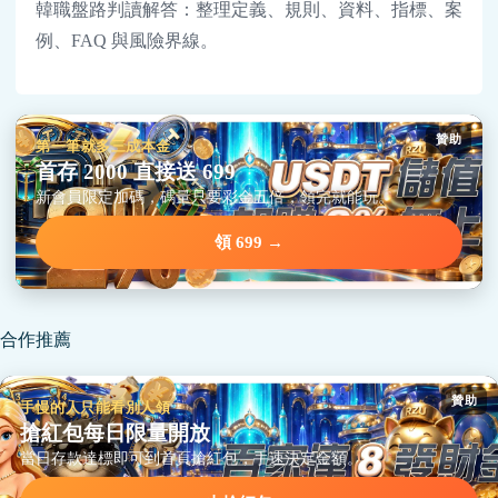
韓職盤路判讀解答：整理定義、規則、資料、指標、案
例、FAQ 與風險界線。
贊助
第一筆就多三成本金
首存 2000 直接送 699
新會員限定加碼，碼量只要彩金五倍，領完就能玩。
領 699 →
合作推薦
贊助
手慢的人只能看別人領
搶紅包每日限量開放
當日存款達標即可到首頁搶紅包，手速決定金額。