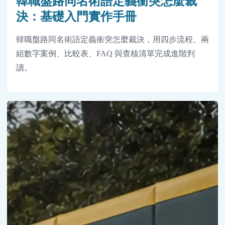
韓職盤路同名術語定義衝突怎麼裁
決：基礎入門實作手冊
韓職盤路同名術語定義衝突怎麼裁決，用四步流程、兩
組數字案例、比較表、FAQ 與查核清單完成進階判
讀。