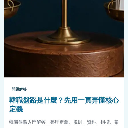
問題解答
韓職盤路是什麼？先用一頁弄懂核心
定義
韓職盤路入門解答：整理定義、規則、資料、指標、案