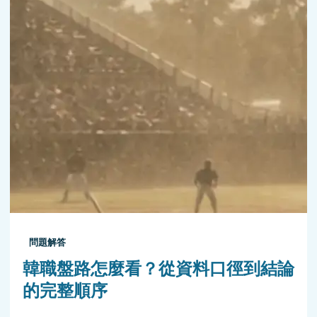
問題解答
韓職盤路怎麼看？從資料口徑到結論
的完整順序