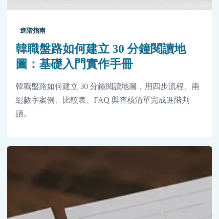
進階指南
韓職盤路如何建立 30 分鐘閱讀地
圖：基礎入門實作手冊
韓職盤路如何建立 30 分鐘閱讀地圖，用四步流程、兩
組數字案例、比較表、FAQ 與查核清單完成進階判
讀。