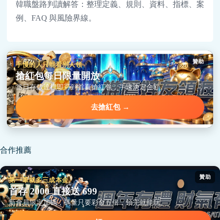
韓職盤路判讀解答：整理定義、規則、資料、指標、案
例、FAQ 與風險界線。
贊助
手慢的人只能看別人領
搶紅包每日限量開放
當日存款達標即可到首頁搶紅包，手速決定金額。
去搶紅包 →
合作推薦
贊助
第一筆就多三成本金
首存 2000 直接送 699
新會員限定加碼，碼量只要彩金五倍，領完就能玩。