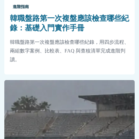
進階指南
韓職盤路第一次複盤應該檢查哪些紀
錄：基礎入門實作手冊
韓職盤路第一次複盤應該檢查哪些紀錄，用四步流程、
兩組數字案例、比較表、FAQ 與查核清單完成進階判
讀。