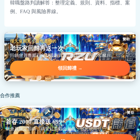
韓職盤路判讀解答：整理定義、規則、資料、指標、案
例、FAQ 與風險界線。
贊助
很久沒回來？這包是你的
老玩家回歸再送一次
回鍋會員專屬彩金，優惠頁面一鍵領取不用問客服。
領回歸禮 →
合作推薦
贊助
第一筆就多三成本金
首存 2000 直接送 699
新會員限定加碼，碼量只要彩金五倍，領完就能玩。