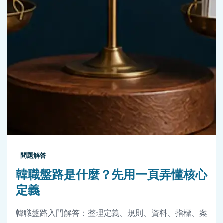
問題解答
韓職盤路是什麼？先用一頁弄懂核心
定義
韓職盤路入門解答：整理定義、規則、資料、指標、案