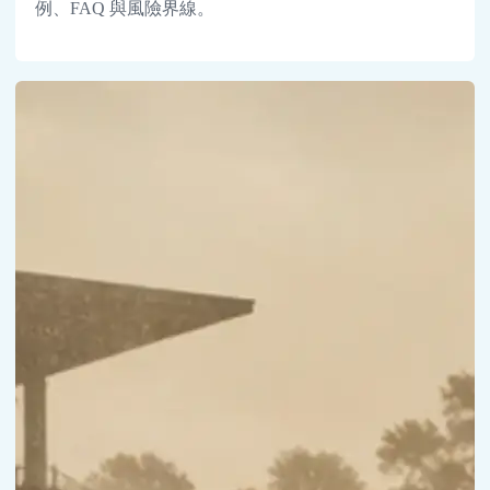
例、FAQ 與風險界線。