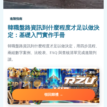
進階指南
韓職盤路資訊到什麼程度才足以做決
定：基礎入門實作手冊
韓職盤路資訊到什麼程度才足以做決定，用四步流程、
兩組數字案例、比較表、FAQ 與查核清單完成進階判
讀。
贊助
很久沒回來？這包是你的
老玩家回歸再送一次
回鍋會員專屬彩金，優惠頁面一鍵領取不用問客服。
領回歸禮 →