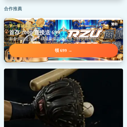
合作推薦
贊助
第一筆就多三成本金
首存 2000 直接送 699
新會員限定加碼，碼量只要彩金五倍，領完就能玩。
領 699 →