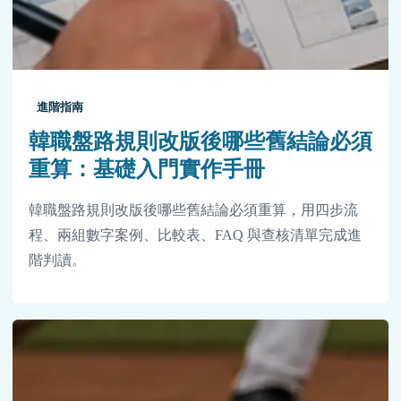
進階指南
韓職盤路規則改版後哪些舊結論必須
重算：基礎入門實作手冊
韓職盤路規則改版後哪些舊結論必須重算，用四步流
程、兩組數字案例、比較表、FAQ 與查核清單完成進
階判讀。