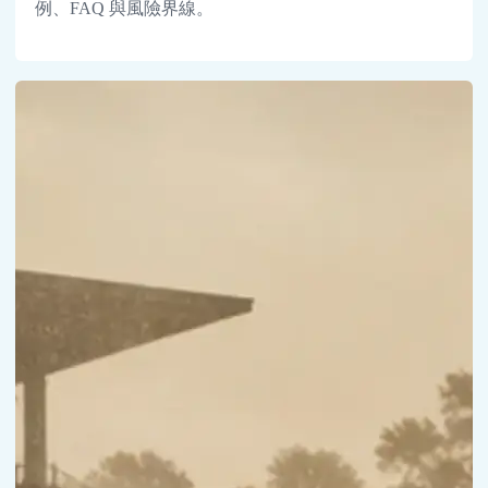
例、FAQ 與風險界線。