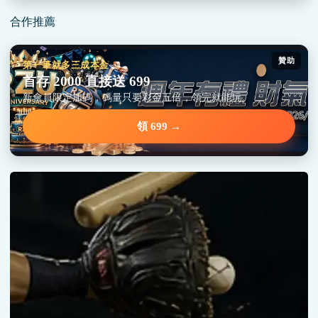
合作推薦
贊助
第一筆就多三成本金
首存 2000 直接送 699
新會員限定加碼，碼量只要彩金五倍，領完就能玩。
領 699 →