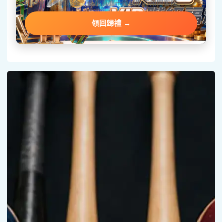
回鍋會員專屬彩金，優惠頁面一鍵領取不用問客服。
領回歸禮 →