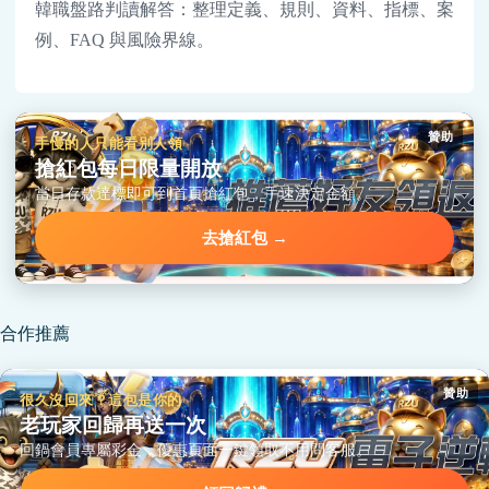
韓職盤路判讀解答：整理定義、規則、資料、指標、案
例、FAQ 與風險界線。
贊助
手慢的人只能看別人領
搶紅包每日限量開放
當日存款達標即可到首頁搶紅包，手速決定金額。
去搶紅包 →
合作推薦
贊助
很久沒回來？這包是你的
老玩家回歸再送一次
回鍋會員專屬彩金，優惠頁面一鍵領取不用問客服。