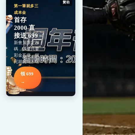
贊助
第一筆就多三
成本金
首存
2000 直
接送 699
新會員限定加
碼，碼量只要
彩金五倍，領
完就能玩。
領 699
→