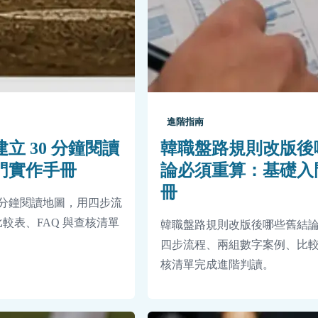
進階指南
立 30 分鐘閱讀
韓職盤路規則改版後
門實作手冊
論必須重算：基礎入
冊
0 分鐘閱讀地圖，用四步流
較表、FAQ 與查核清單
韓職盤路規則改版後哪些舊結
四步流程、兩組數字案例、比較表
核清單完成進階判讀。