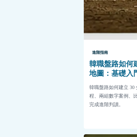
進階指南
韓職盤路如何建
地圖：基礎入
韓職盤路如何建立 3
程、兩組數字案例、比
完成進階判讀。