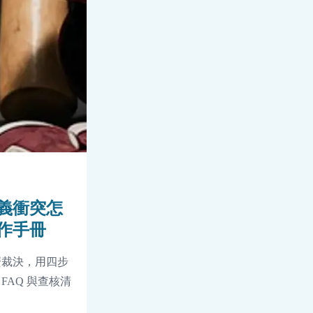
義衝突怎
作手冊
麼裁決，用四步
AQ 與查核清