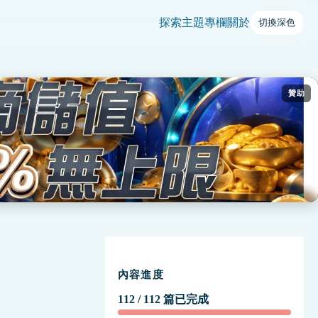
探索
主題
專欄
關於
切換深色
贊助
內容進度
112 / 112 篇已完成