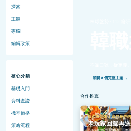
探索
主題
棒球盤勢 · 112 篇
專欄
韓職
編輯政策
不靠口號，從定義
核心分類
瀏覽 8 個完整主題 →
基礎入門
合作推薦
資料查證
機率價格
很久沒回來？這包是你
老玩家回歸再送
策略流程
回鍋會員專屬彩金，優