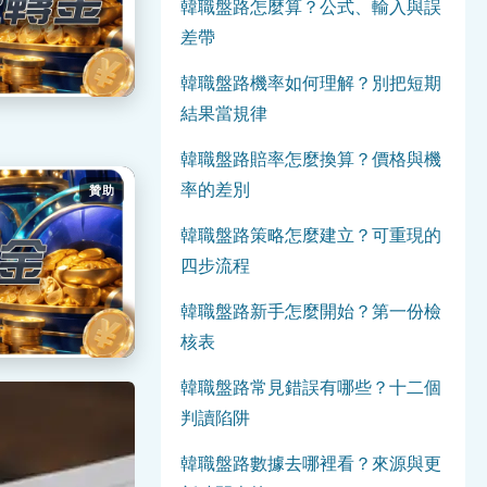
韓職盤路怎麼算？公式、輸入與誤
差帶
韓職盤路機率如何理解？別把短期
結果當規律
韓職盤路賠率怎麼換算？價格與機
率的差別
贊助
韓職盤路策略怎麼建立？可重現的
四步流程
韓職盤路新手怎麼開始？第一份檢
核表
韓職盤路常見錯誤有哪些？十二個
判讀陷阱
韓職盤路數據去哪裡看？來源與更