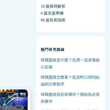
18 篇搜尋解答
6 篇支援專欄
88 篇長尾指南
熱門研究路線
韓職盤路是什麼？先用一頁弄懂核
心定義
韓職盤路怎麼看？從資料口徑到結
論的完整順序
韓職盤路規則有哪些？開始前必查
贊助
的條件