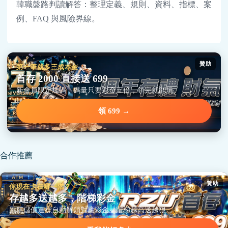
韓職盤路判讀解答：整理定義、規則、資料、指標、案
例、FAQ 與風險界線。
贊助
第一筆就多三成本金
首存 2000 直接送 699
新會員限定加碼，碼量只要彩金五倍，領完就能玩。
領 699 →
合作推薦
贊助
你現在卡在哪一階？
存越多送越多，階梯彩金
累積儲值達標自動解鎖對應彩金，階梯越高送越狠。