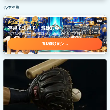
合作推薦
贊助
你現在卡在哪一階？
存越多送越多，階梯彩金
累積儲值達標自動解鎖對應彩金，階梯越高送越狠。
看我能領多少 →