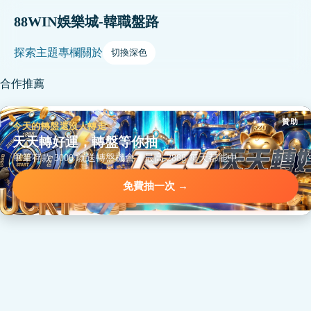
88WIN娛樂城-韓職盤路
探索
主題
專欄
關於
切換深色
合作推薦
贊助
今天的轉盤還沒人轉走
天天轉好運，轉盤等你抽
單筆存款 3000 就送轉盤機會，最高 2888 每天都能中。
免費抽一次 →