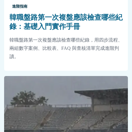
進階指南
韓職盤路第一次複盤應該檢查哪些紀
錄：基礎入門實作手冊
韓職盤路第一次複盤應該檢查哪些紀錄，用四步流程、
兩組數字案例、比較表、FAQ 與查核清單完成進階判
讀。