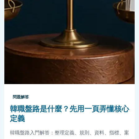
問題解答
韓職盤路是什麼？先用一頁弄懂核心
定義
韓職盤路入門解答：整理定義、規則、資料、指標、案