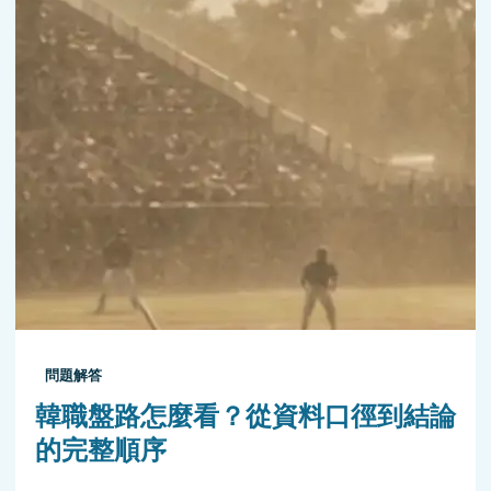
問題解答
韓職盤路怎麼看？從資料口徑到結論
的完整順序