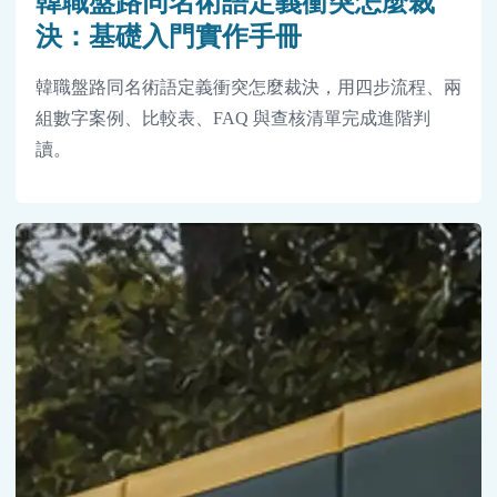
韓職盤路同名術語定義衝突怎麼裁
決：基礎入門實作手冊
韓職盤路同名術語定義衝突怎麼裁決，用四步流程、兩
組數字案例、比較表、FAQ 與查核清單完成進階判
讀。