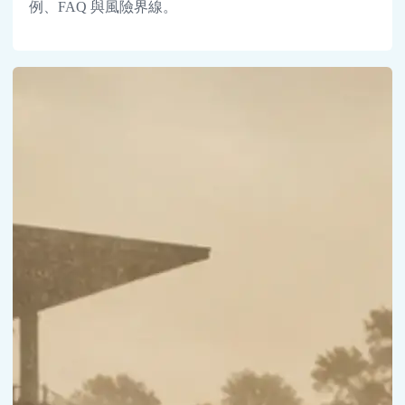
例、FAQ 與風險界線。