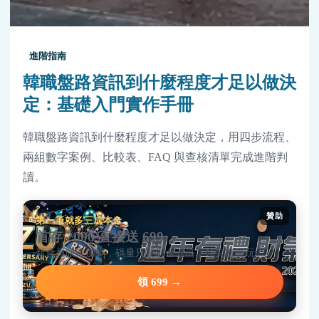
進階指南
韓職盤路資訊到什麼程度才足以做決
定：基礎入門實作手冊
韓職盤路資訊到什麼程度才足以做決定，用四步流程、
兩組數字案例、比較表、FAQ 與查核清單完成進階判
讀。
贊助
第一筆就多三成本金
首存 2000 直接送 699
新會員限定加碼，碼量只要彩金五倍，領完就能玩。
領 699 →