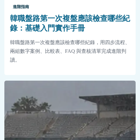
進階指南
韓職盤路第一次複盤應該檢查哪些紀
錄：基礎入門實作手冊
韓職盤路第一次複盤應該檢查哪些紀錄，用四步流程、
兩組數字案例、比較表、FAQ 與查核清單完成進階判
讀。