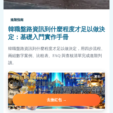
進階指南
韓職盤路資訊到什麼程度才足以做決
定：基礎入門實作手冊
韓職盤路資訊到什麼程度才足以做決定，用四步流程、
兩組數字案例、比較表、FAQ 與查核清單完成進階判
讀。
贊助
手慢的人只能看別人領
搶紅包每日限量開放
當日存款達標即可到首頁搶紅包，手速決定金額。
去搶紅包 →