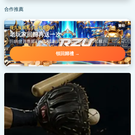
合作推薦
贊助
很久沒回來？這包是你的
老玩家回歸再送一次
回鍋會員專屬彩金，優惠頁面一鍵領取不用問客服。
領回歸禮 →