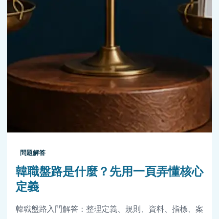
問題解答
韓職盤路是什麼？先用一頁弄懂核心
定義
韓職盤路入門解答：整理定義、規則、資料、指標、案