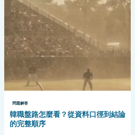
問題解答
韓職盤路怎麼看？從資料口徑到結論
的完整順序