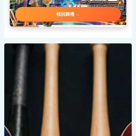
回鍋會員專屬彩金，優惠頁面一鍵領取不用問客服。
領回歸禮 →