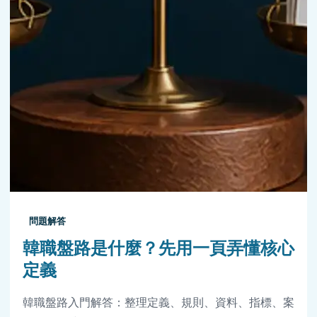
問題解答
韓職盤路是什麼？先用一頁弄懂核心
定義
韓職盤路入門解答：整理定義、規則、資料、指標、案