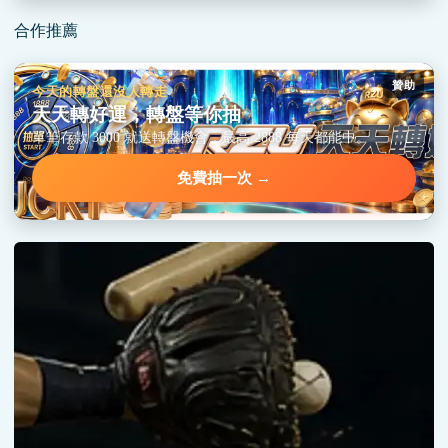
合作推薦
贊助
今天的轉盤還沒人轉走
天天轉好運，轉盤等你抽
單筆存款 3000 就送轉盤機會，最高 2888 每天都能中。
免費抽一次 →