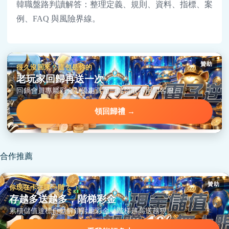
韓職盤路判讀解答：整理定義、規則、資料、指標、案
例、FAQ 與風險界線。
贊助
很久沒回來？這包是你的
老玩家回歸再送一次
回鍋會員專屬彩金，優惠頁面一鍵領取不用問客服。
領回歸禮 →
合作推薦
贊助
你現在卡在哪一階？
存越多送越多，階梯彩金
累積儲值達標自動解鎖對應彩金，階梯越高送越狠。