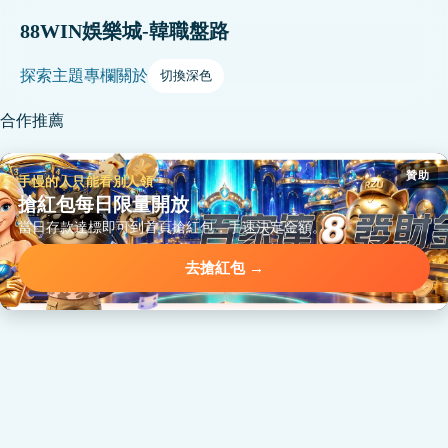
88WIN娛樂城-韓職盤路
探索
主題
專欄
關於
切換深色
合作推薦
贊助
手慢的人只能看別人領
搶紅包每日限量開放
當日存款達標即可到首頁搶紅包，手速決定金額。
去搶紅包 →