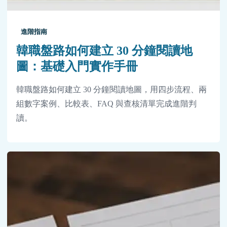
進階指南
韓職盤路如何建立 30 分鐘閱讀地
圖：基礎入門實作手冊
韓職盤路如何建立 30 分鐘閱讀地圖，用四步流程、兩
組數字案例、比較表、FAQ 與查核清單完成進階判
讀。