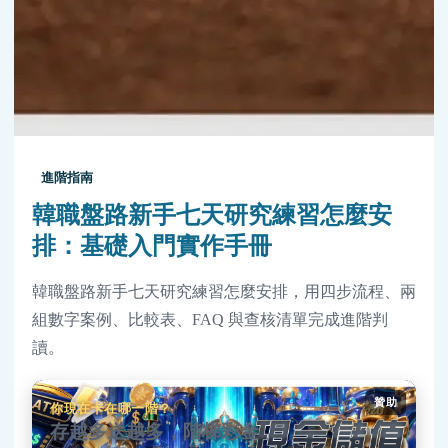
進階指南
韓職盤路新手七天研究練習怎麼安
排：基礎入門實作手冊
韓職盤路新手七天研究練習怎麼安排，用四步流程、兩
組數字案例、比較表、FAQ 與查核清單完成進階判
讀。
贊助
你現在卡在哪一階？
存越多送越多，階梯彩金