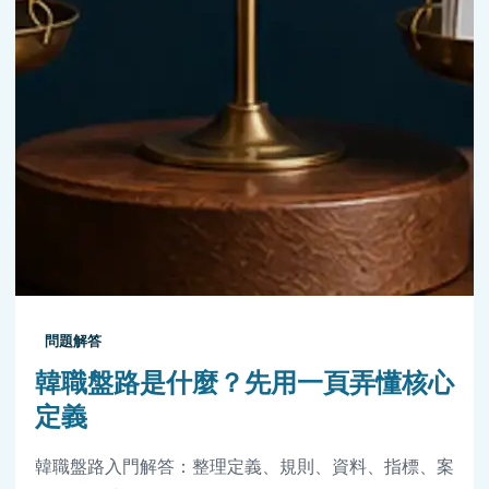
問題解答
韓職盤路是什麼？先用一頁弄懂核心
定義
韓職盤路入門解答：整理定義、規則、資料、指標、案