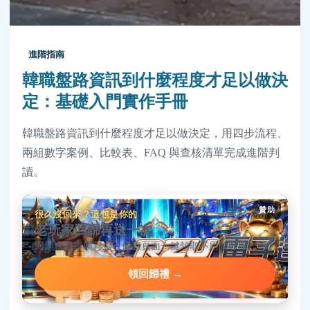
進階指南
韓職盤路資訊到什麼程度才足以做決
定：基礎入門實作手冊
韓職盤路資訊到什麼程度才足以做決定，用四步流程、
兩組數字案例、比較表、FAQ 與查核清單完成進階判
讀。
贊助
很久沒回來？這包是你的
老玩家回歸再送一次
回鍋會員專屬彩金，優惠頁面一鍵領取不用問客服。
領回歸禮 →