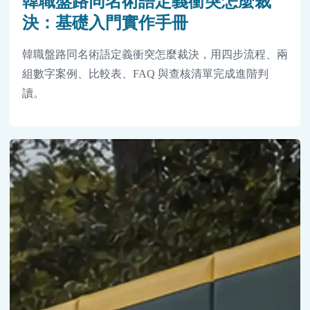
韓職盤路同名術語定義衝突怎麼裁
決：基礎入門實作手冊
韓職盤路同名術語定義衝突怎麼裁決，用四步流程、兩
組數字案例、比較表、FAQ 與查核清單完成進階判
讀。