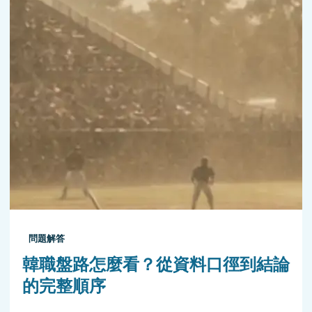
問題解答
韓職盤路怎麼看？從資料口徑到結論
的完整順序