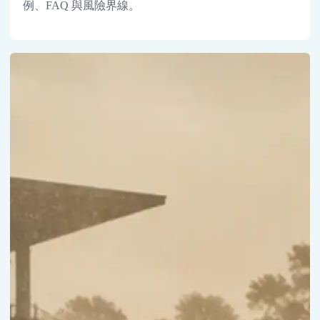
例、FAQ 與風險界線。