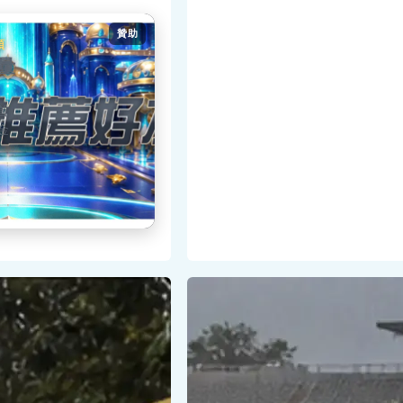
贊助
領
量
首
金