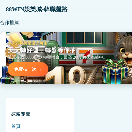
88WIN娛樂城-韓職盤路
合作推薦
今天的轉盤還沒人轉走
天天轉好運，轉盤等你抽
單筆存款 3000 就送轉盤機會，最高 2888 每天都能中。
免費抽一次 →
探索導覽
首頁