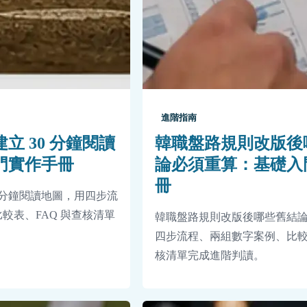
進階指南
立 30 分鐘閱讀
韓職盤路規則改版後
門實作手冊
論必須重算：基礎入
冊
0 分鐘閱讀地圖，用四步流
較表、FAQ 與查核清單
韓職盤路規則改版後哪些舊結
四步流程、兩組數字案例、比較表
核清單完成進階判讀。