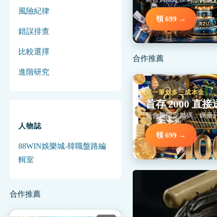
風險紀律
領 699 →
錯誤排查
比較選擇
合作推薦
進階研究
第一筆就多三成本金
首存 2000 直接送
新會員限定加碼，碼量
人物誌
領 699 →
88WIN娛樂城-韓職盤路編
輯室
合作推薦