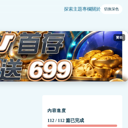
探索
主題
專欄
關於
切換深色
贊助
內容進度
112 / 112 篇已完成