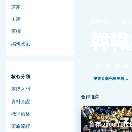
探索
主題
棒球盤勢 · 112 篇
專欄
韓職
編輯政策
不靠口號，從定義
核心分類
瀏覽 8 個完整主題 →
基礎入門
合作推薦
資料查證
機率價格
第一筆就多三成本金
首存 2000 直接送
策略流程
新會員限定加碼，碼量