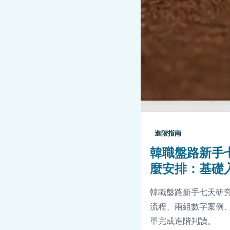
進階指南
韓職盤路新手
麼安排：基礎
韓職盤路新手七天研
流程、兩組數字案例、
單完成進階判讀。