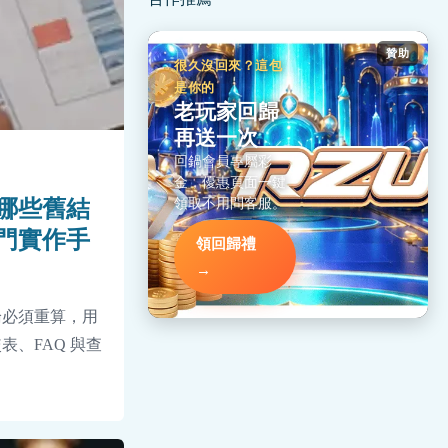
贊助
很久沒回來？這包
是你的
老玩家回歸
再送一次
回鍋會員專屬彩
金，優惠頁面一鍵
領取不用問客服。
哪些舊結
門實作手
領回歸禮
→
論必須重算，用
、FAQ 與查