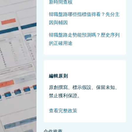
新時間查核
韓職盤路哪些指標值得看？先分主
因與輔因
韓職盤路走勢能預測嗎？歷史序列
的正確用途
編輯原則
原創撰寫、標示假設、保留未知、
禁止獲利保證。
查看完整政策
合作推薦