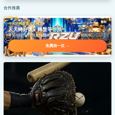
合作推薦
贊助
今天的轉盤還沒人轉走
天天轉好運，轉盤等你抽
單筆存款 3000 就送轉盤機會，最高 2888 每天都能中。
免費抽一次 →