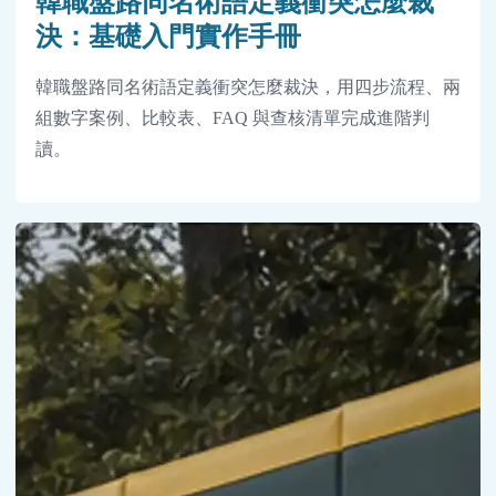
韓職盤路同名術語定義衝突怎麼裁
決：基礎入門實作手冊
韓職盤路同名術語定義衝突怎麼裁決，用四步流程、兩
組數字案例、比較表、FAQ 與查核清單完成進階判
讀。