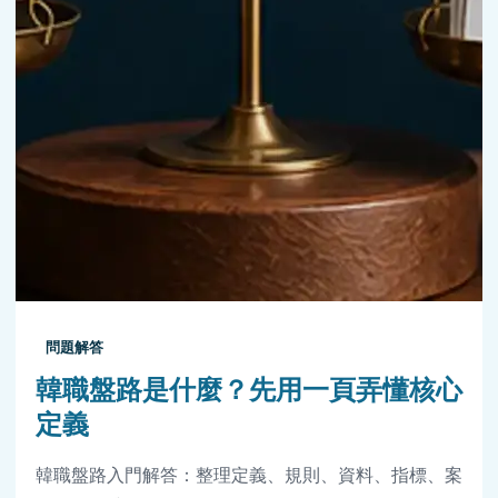
問題解答
韓職盤路是什麼？先用一頁弄懂核心
定義
韓職盤路入門解答：整理定義、規則、資料、指標、案