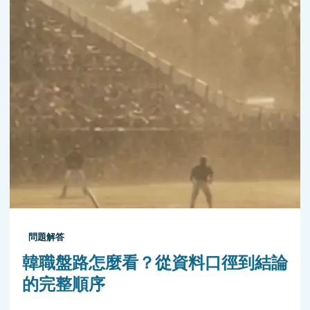
問題解答
韓職盤路怎麼看？從資料口徑到結論
的完整順序