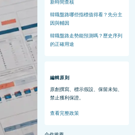
新時間查核
韓職盤路哪些指標值得看？先分主
因與輔因
韓職盤路走勢能預測嗎？歷史序列
的正確用途
編輯原則
原創撰寫、標示假設、保留未知、
禁止獲利保證。
查看完整政策
合作推薦