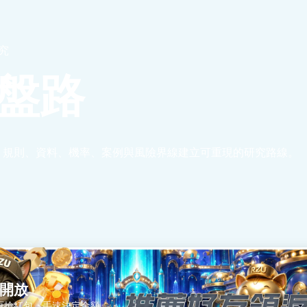
研究
盤路
、規則、資料、機率、案例與風險界線建立可重現的研究路線。
開放
頁搶紅包，手速決定金額。