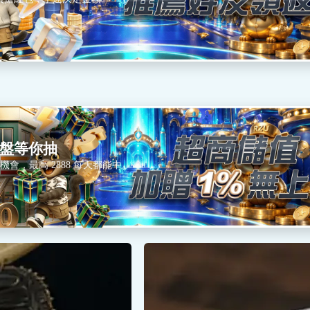
盤等你抽
盤機會，最高 2888 每天都能中。