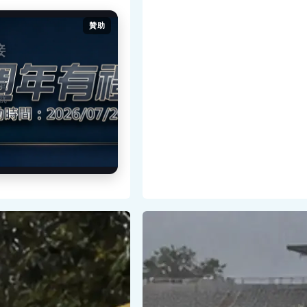
贊助
接
量
就