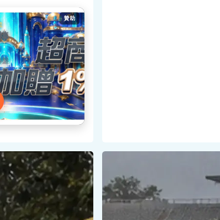
贊助
走
轉
轉盤
天都