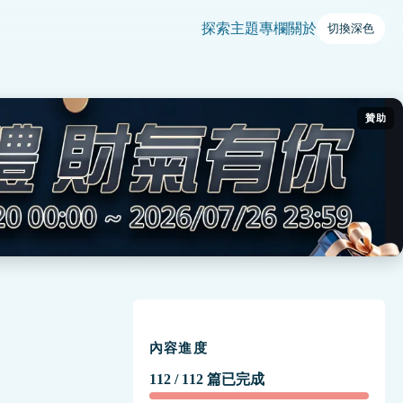
探索
主題
專欄
關於
切換深色
贊助
內容進度
112 / 112 篇已完成