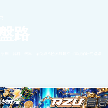
研究
盤路
、規則、資料、機率、案例與風險界線建立可重現的研究路線。
階梯彩金
對應彩金，階梯越高送越狠。