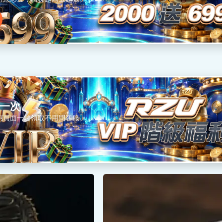
的
一次
惠頁面一鍵領取不用問客服。