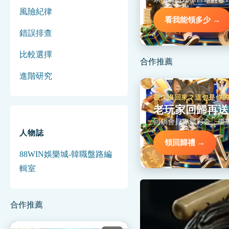
風險紀律
看我能領多少 →
錯誤排查
比較選擇
合作推薦
進階研究
很久沒回來？這包是你
老玩家回歸再送
回鍋會員專屬彩金，優
人物誌
領回歸禮 →
88WIN娛樂城-韓職盤路編
輯室
合作推薦