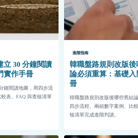
進階指南
立 30 分鐘閱讀
韓職盤路規則改版後
門實作手冊
論必須重算：基礎入
冊
0 分鐘閱讀地圖，用四步流
較表、FAQ 與查核清單
韓職盤路規則改版後哪些舊結
四步流程、兩組數字案例、比較表
核清單完成進階判讀。