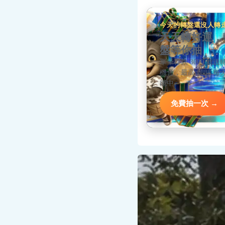
今天的轉盤還沒人轉
天天轉好運，
盤等你抽
單筆存款 3000 就送
機會，最高 2888 每
能中。
免費抽一次 →