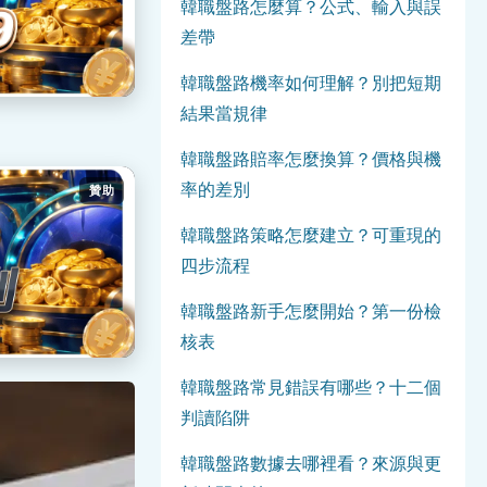
韓職盤路怎麼算？公式、輸入與誤
差帶
韓職盤路機率如何理解？別把短期
結果當規律
韓職盤路賠率怎麼換算？價格與機
率的差別
贊助
韓職盤路策略怎麼建立？可重現的
四步流程
韓職盤路新手怎麼開始？第一份檢
核表
韓職盤路常見錯誤有哪些？十二個
判讀陷阱
韓職盤路數據去哪裡看？來源與更