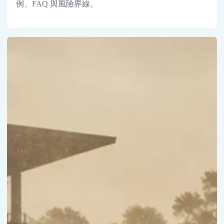
例、FAQ 與風險界線。