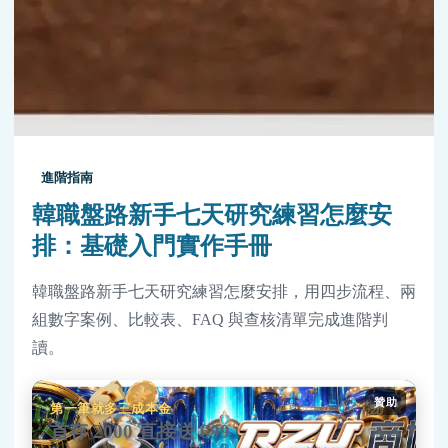
進階指南
韓職盤路新手七天研究練習怎麼安
排：基礎入門實作手冊
韓職盤路新手七天研究練習怎麼安排，用四步流程、兩
組數字案例、比較表、FAQ 與查核清單完成進階判
讀。
贊助
第一筆就多三成本金
首存 2000 直接送 699