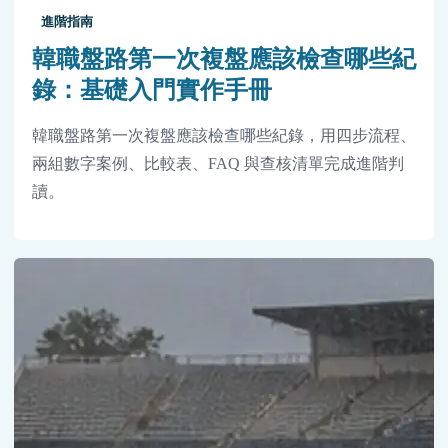
進階指南
韓職盤路第一次複盤應該檢查哪些紀
錄：基礎入門實作手冊
韓職盤路第一次複盤應該檢查哪些紀錄，用四步流程、
兩組數字案例、比較表、FAQ 與查核清單完成進階判
讀。