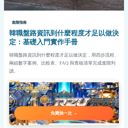
進階指南
韓職盤路資訊到什麼程度才足以做決
定：基礎入門實作手冊
韓職盤路資訊到什麼程度才足以做決定，用四步流程、
兩組數字案例、比較表、FAQ 與查核清單完成進階判
讀。
贊助
今天的轉盤還沒人轉走
天天轉好運，轉盤等你抽
單筆存款 3000 就送轉盤機會，最高 2888 每天都能中。
免費抽一次 →