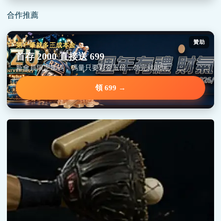
合作推薦
贊助
第一筆就多三成本金
首存 2000 直接送 699
新會員限定加碼，碼量只要彩金五倍，領完就能玩。
領 699 →