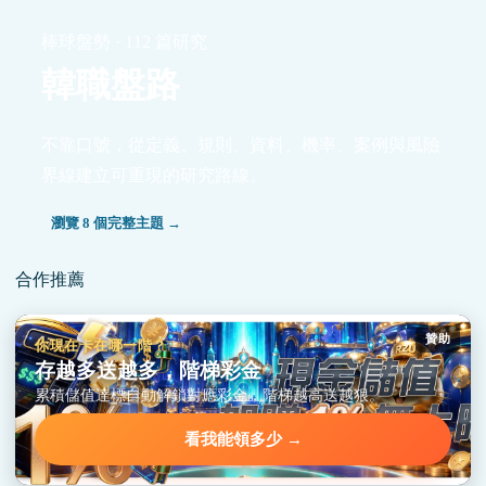
棒球盤勢 · 112 篇研究
韓職盤路
不靠口號，從定義、規則、資料、機率、案例與風險
界線建立可重現的研究路線。
瀏覽 8 個完整主題 →
合作推薦
贊助
你現在卡在哪一階？
存越多送越多，階梯彩金
累積儲值達標自動解鎖對應彩金，階梯越高送越狠。
看我能領多少 →