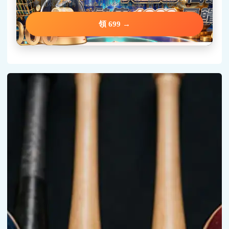
新會員限定加碼，碼量只要彩金五倍，領完就能玩。
領 699 →