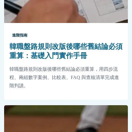
進階指南
韓職盤路規則改版後哪些舊結論必須
重算：基礎入門實作手冊
韓職盤路規則改版後哪些舊結論必須重算，用四步流
程、兩組數字案例、比較表、FAQ 與查核清單完成進
階判讀。