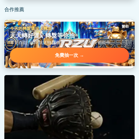
合作推薦
贊助
今天的轉盤還沒人轉走
天天轉好運，轉盤等你抽
單筆存款 3000 就送轉盤機會，最高 2888 每天都能中。
免費抽一次 →