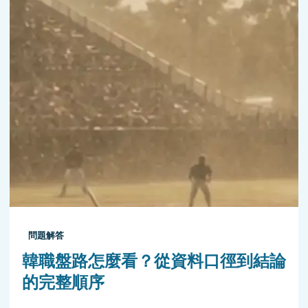
問題解答
韓職盤路怎麼看？從資料口徑到結論
的完整順序