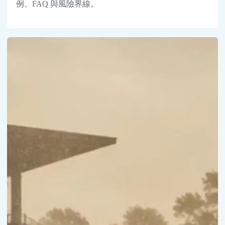
例、FAQ 與風險界線。