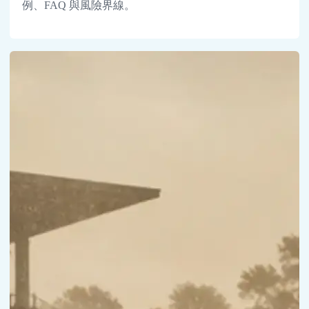
例、FAQ 與風險界線。