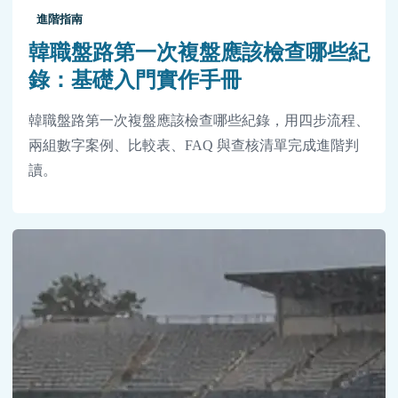
進階指南
韓職盤路第一次複盤應該檢查哪些紀
錄：基礎入門實作手冊
韓職盤路第一次複盤應該檢查哪些紀錄，用四步流程、
兩組數字案例、比較表、FAQ 與查核清單完成進階判
讀。