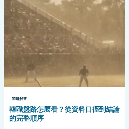
問題解答
韓職盤路怎麼看？從資料口徑到結論
的完整順序