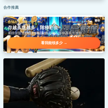
合作推薦
贊助
你現在卡在哪一階？
存越多送越多，階梯彩金
累積儲值達標自動解鎖對應彩金，階梯越高送越狠。
看我能領多少 →