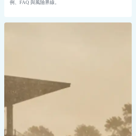
例、FAQ 與風險界線。