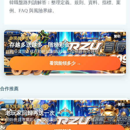
韓職盤路判讀解答：整理定義、規則、資料、指標、案
例、FAQ 與風險界線。
贊助
你現在卡在哪一階？
存越多送越多，階梯彩金
累積儲值達標自動解鎖對應彩金，階梯越高送越狠。
看我能領多少 →
合作推薦
贊助
很久沒回來？這包是你的
老玩家回歸再送一次
回鍋會員專屬彩金，優惠頁面一鍵領取不用問客服。