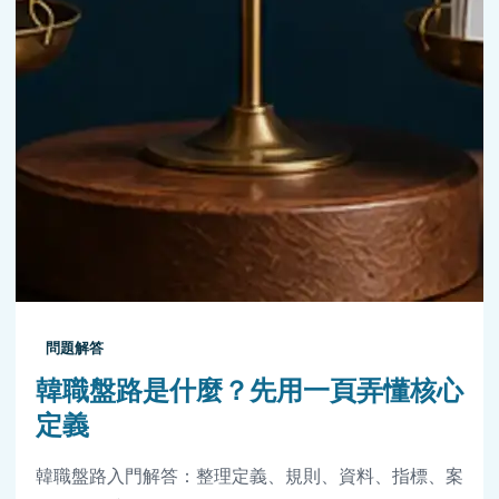
問題解答
韓職盤路是什麼？先用一頁弄懂核心
定義
韓職盤路入門解答：整理定義、規則、資料、指標、案