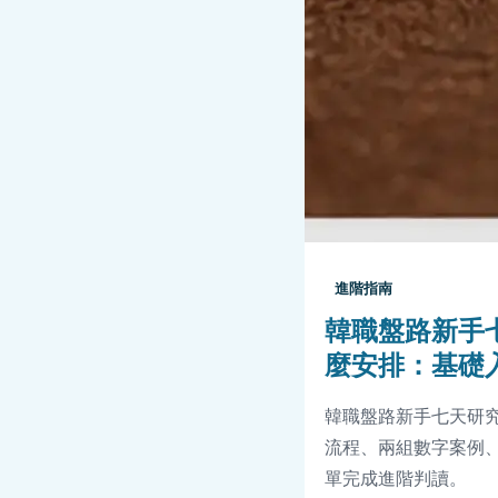
進階指南
韓職盤路新手
麼安排：基礎
韓職盤路新手七天研
流程、兩組數字案例、
單完成進階判讀。