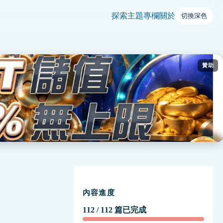
探索
主題
專欄
關於
切換深色
贊助
內容進度
112 / 112 篇已完成