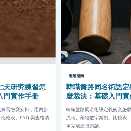
進階指南
七天研究練習怎
韓職盤路同名術語定
入門實作手冊
麼裁決：基礎入門實
究練習怎麼安排，用四步
韓職盤路同名術語定義衝突怎
比較表、FAQ 與查核清
流程、兩組數字案例、比較表、F
單完成進階判讀。