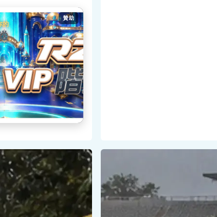
贊助
你的
送
優
問