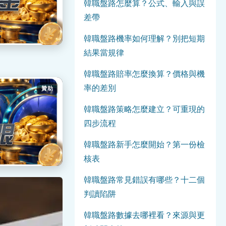
韓職盤路怎麼算？公式、輸入與誤
差帶
韓職盤路機率如何理解？別把短期
結果當規律
韓職盤路賠率怎麼換算？價格與機
率的差別
贊助
韓職盤路策略怎麼建立？可重現的
四步流程
韓職盤路新手怎麼開始？第一份檢
核表
韓職盤路常見錯誤有哪些？十二個
判讀陷阱
韓職盤路數據去哪裡看？來源與更