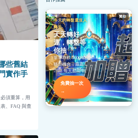
贊助
今天的轉盤還沒人
轉走
天天轉好
運，轉盤等
你抽
單筆存款 3000 就送
哪些舊結
轉盤機會，最高
2888 每天都能中。
門實作手
免費抽一次
→
論必須重算，用
、FAQ 與查