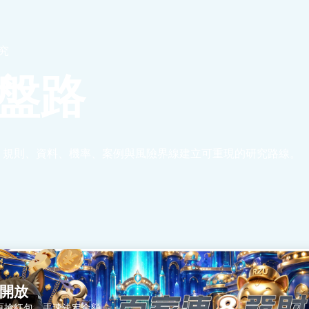
研究
盤路
、規則、資料、機率、案例與風險界線建立可重現的研究路線。
開放
頁搶紅包，手速決定金額。