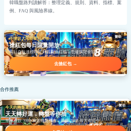
韓職盤路判讀解答：整理定義、規則、資料、指標、案
例、FAQ 與風險界線。
贊助
手慢的人只能看別人領
搶紅包每日限量開放
當日存款達標即可到首頁搶紅包，手速決定金額。
去搶紅包 →
合作推薦
贊助
今天的轉盤還沒人轉走
天天轉好運，轉盤等你抽
單筆存款 3000 就送轉盤機會，最高 2888 每天都能中。