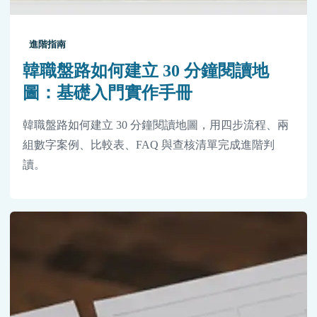
進階指南
韓職盤路如何建立 30 分鐘閱讀地
圖：基礎入門實作手冊
韓職盤路如何建立 30 分鐘閱讀地圖，用四步流程、兩
組數字案例、比較表、FAQ 與查核清單完成進階判
讀。