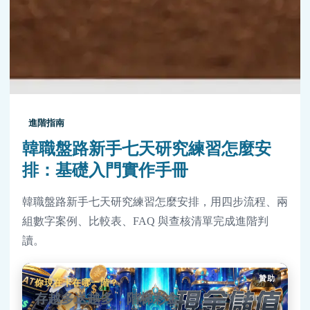
進階指南
韓職盤路新手七天研究練習怎麼安
排：基礎入門實作手冊
韓職盤路新手七天研究練習怎麼安排，用四步流程、兩
組數字案例、比較表、FAQ 與查核清單完成進階判
讀。
贊助
你現在卡在哪一階？
存越多送越多，階梯彩金