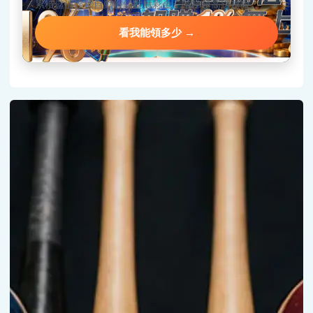
累積儲值達標自動解鎖對應彩金，階梯越高送越狠。
看我能領多少 →