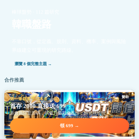
棒球盤勢 · 112 篇研究
韓職盤路
不靠口號，從定義、規則、資料、機率、案例與風險
界線建立可重現的研究路線。
瀏覽 8 個完整主題 →
合作推薦
贊助
第一筆就多三成本金
首存 2000 直接送 699
新會員限定加碼，碼量只要彩金五倍，領完就能玩。
領 699 →