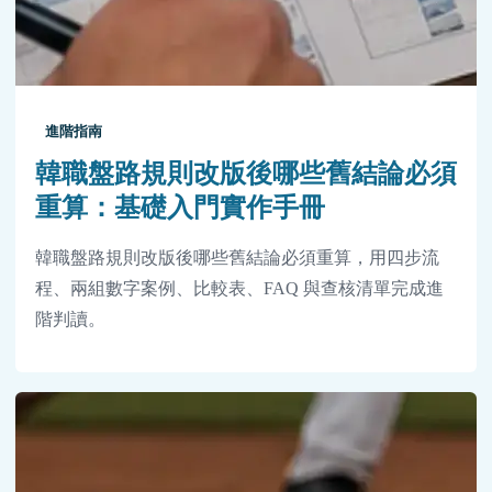
進階指南
韓職盤路規則改版後哪些舊結論必須
重算：基礎入門實作手冊
韓職盤路規則改版後哪些舊結論必須重算，用四步流
程、兩組數字案例、比較表、FAQ 與查核清單完成進
階判讀。