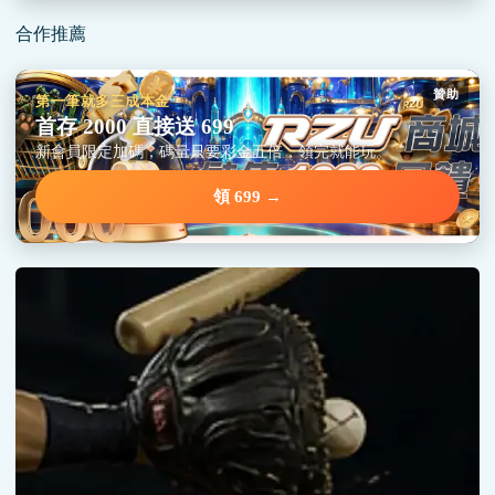
合作推薦
贊助
第一筆就多三成本金
首存 2000 直接送 699
新會員限定加碼，碼量只要彩金五倍，領完就能玩。
領 699 →