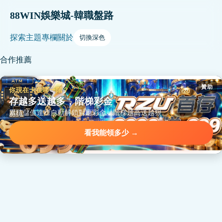
88WIN娛樂城-韓職盤路
探索
主題
專欄
關於
切換深色
合作推薦
贊助
你現在卡在哪一階？
存越多送越多，階梯彩金
累積儲值達標自動解鎖對應彩金，階梯越高送越狠。
看我能領多少 →