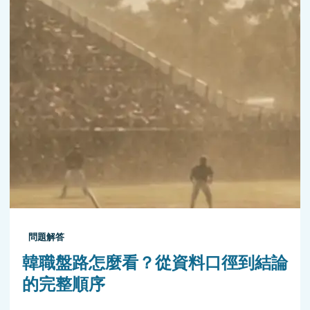
問題解答
韓職盤路怎麼看？從資料口徑到結論
的完整順序