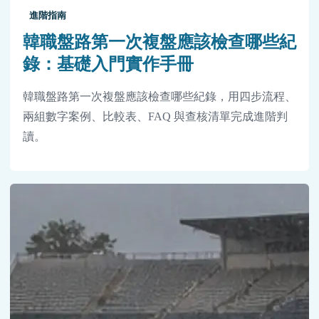
進階指南
韓職盤路第一次複盤應該檢查哪些紀
錄：基礎入門實作手冊
韓職盤路第一次複盤應該檢查哪些紀錄，用四步流程、
兩組數字案例、比較表、FAQ 與查核清單完成進階判
讀。