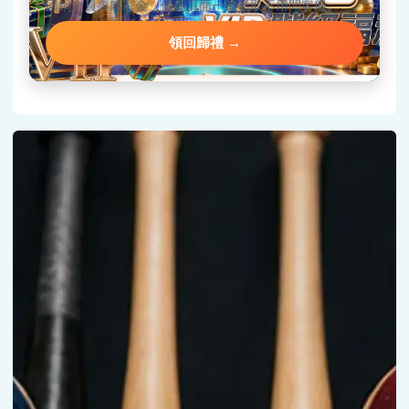
回鍋會員專屬彩金，優惠頁面一鍵領取不用問客服。
領回歸禮 →