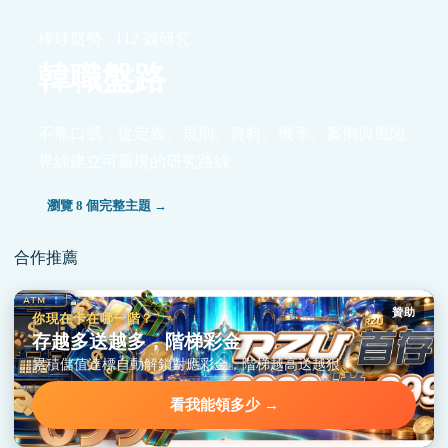
棒球盤勢 · 112 篇研究
韓職盤路
不靠口號，從定義、規則、資料、機率、案例與風險
界線建立可重現的研究路線。
瀏覽 8 個完整主題 →
合作推薦
贊助
你現在卡在哪一階？
存越多送越多，階梯彩金
累積儲值達標自動解鎖對應彩金，階梯越高送越狠。
看我能領多少 →