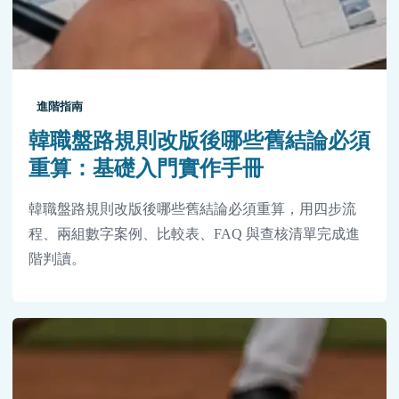
進階指南
韓職盤路規則改版後哪些舊結論必須
重算：基礎入門實作手冊
韓職盤路規則改版後哪些舊結論必須重算，用四步流
程、兩組數字案例、比較表、FAQ 與查核清單完成進
階判讀。