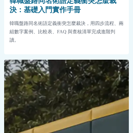
韓職盤路同名術語定義衝突怎麼裁
決：基礎入門實作手冊
韓職盤路同名術語定義衝突怎麼裁決，用四步流程、兩
組數字案例、比較表、FAQ 與查核清單完成進階判
讀。