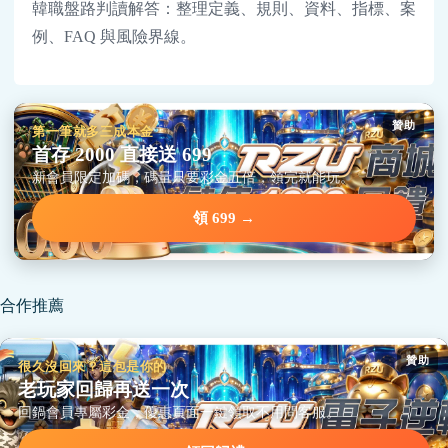
韓職盤路判讀解答：整理定義、規則、資料、指標、案
例、FAQ 與風險界線。
贊助
第一筆就多三成本金
首存 2000 直接送 699
新會員限定加碼，碼量只要彩金五倍，領完就能玩。
領 699 →
合作推薦
贊助
很久沒回來？這包是你的
老玩家回歸再送一次
回鍋會員專屬彩金，優惠頁面一鍵領取不用問客服。