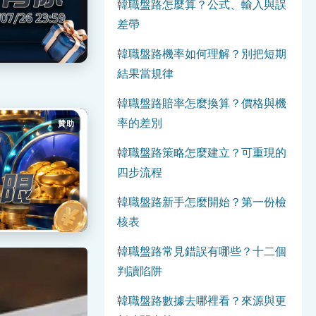
韓職盤路怎麼算？公式、輸入與誤
差帶
韓職盤路機率如何理解？別把短期
結果當規律
韓職盤路賠率怎麼換算？價格與機
率的差別
贊助
韓職盤路策略怎麼建立？可重現的
四步流程
韓職盤路新手怎麼開始？第一份檢
核表
韓職盤路常見錯誤有哪些？十二個
判讀陷阱
韓職盤路數據去哪裡看？來源與更