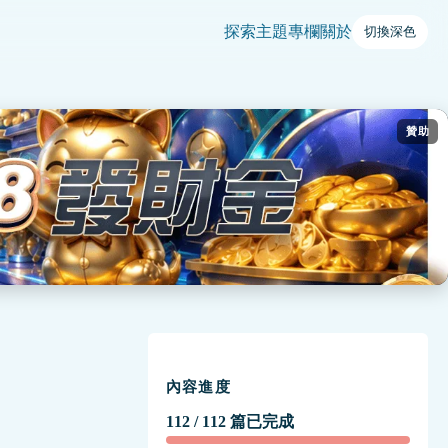
探索
主題
專欄
關於
切換深色
贊助
內容進度
112 / 112 篇已完成