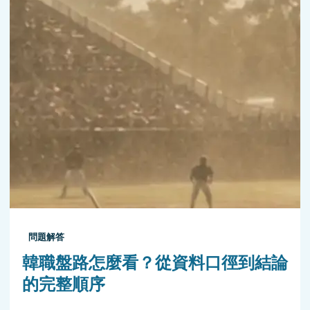
問題解答
韓職盤路怎麼看？從資料口徑到結論
的完整順序