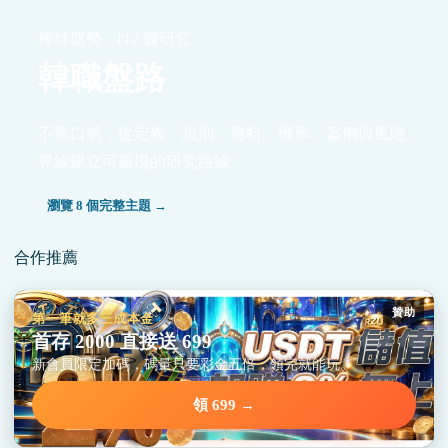
棒球盤勢 · 112 篇研究
韓職盤路
不靠口號，從定義、規則、資料、機率、案例與風險
界線建立可重現的研究路線。
瀏覽 8 個完整主題 →
合作推薦
贊助
第一筆就多三成本金
首存 2000 直接送 699
新會員限定加碼，碼量只要彩金五倍，領完就能玩。
領 699 →