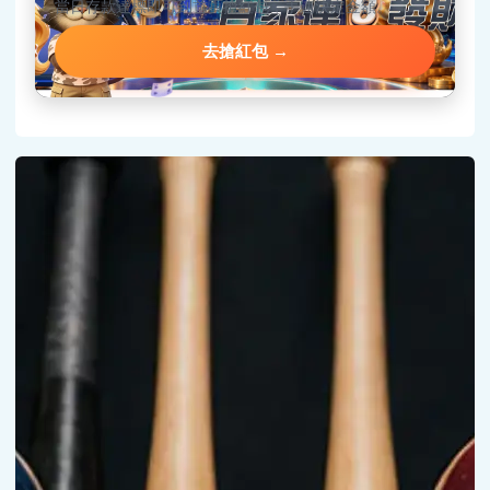
當日存款達標即可到首頁搶紅包，手速決定金額。
去搶紅包 →