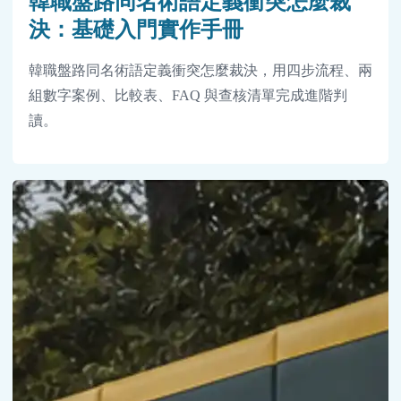
韓職盤路同名術語定義衝突怎麼裁
決：基礎入門實作手冊
韓職盤路同名術語定義衝突怎麼裁決，用四步流程、兩
組數字案例、比較表、FAQ 與查核清單完成進階判
讀。