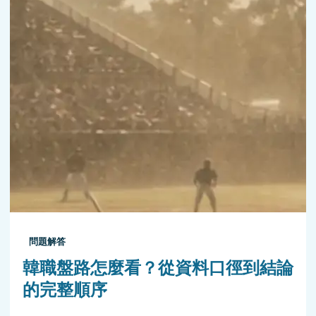
問題解答
韓職盤路怎麼看？從資料口徑到結論
的完整順序