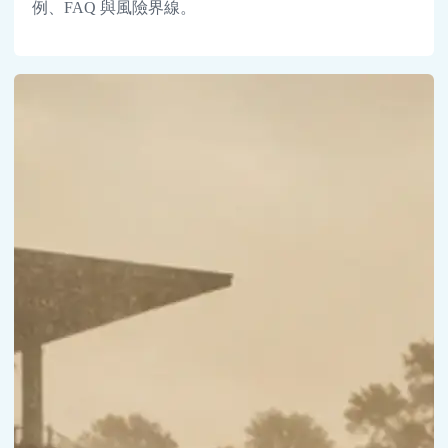
例、FAQ 與風險界線。