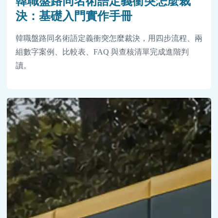
韓職盤路同名術語定義衝突怎麼裁
決：基礎入門實作手冊
韓職盤路同名術語定義衝突怎麼裁決，用四步流程、兩
組數字案例、比較表、FAQ 與查核清單完成進階判
讀。