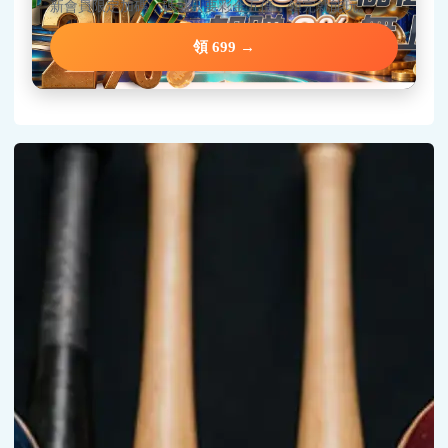
新會員限定加碼，碼量只要彩金五倍，領完就能玩。
領 699 →