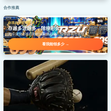
合作推薦
贊助
你現在卡在哪一階？
存越多送越多，階梯彩金
累積儲值達標自動解鎖對應彩金，階梯越高送越狠。
看我能領多少 →