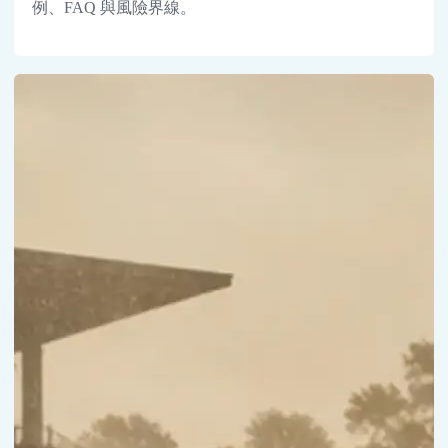
例、FAQ 與風險界線。