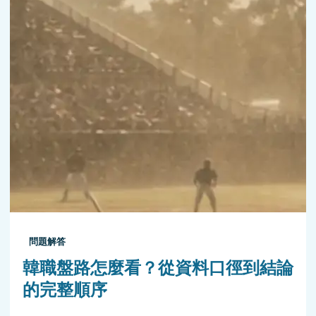
問題解答
韓職盤路怎麼看？從資料口徑到結論
的完整順序