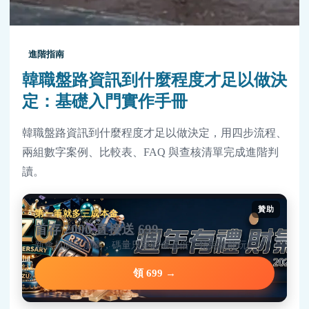
進階指南
韓職盤路資訊到什麼程度才足以做決
定：基礎入門實作手冊
韓職盤路資訊到什麼程度才足以做決定，用四步流程、
兩組數字案例、比較表、FAQ 與查核清單完成進階判
讀。
贊助
第一筆就多三成本金
首存 2000 直接送 699
新會員限定加碼，碼量只要彩金五倍，領完就能玩。
領 699 →