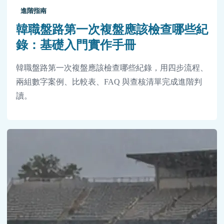
進階指南
韓職盤路第一次複盤應該檢查哪些紀
錄：基礎入門實作手冊
韓職盤路第一次複盤應該檢查哪些紀錄，用四步流程、
兩組數字案例、比較表、FAQ 與查核清單完成進階判
讀。