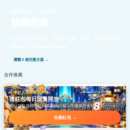
棒球盤勢 · 112 篇研究
韓職盤路
不靠口號，從定義、規則、資料、機率、案例與風險
界線建立可重現的研究路線。
瀏覽 8 個完整主題 →
合作推薦
贊助
手慢的人只能看別人領
搶紅包每日限量開放
當日存款達標即可到首頁搶紅包，手速決定金額。
去搶紅包 →