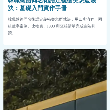
韓職盤路同名術語定義衝突怎麼裁
決：基礎入門實作手冊
韓職盤路同名術語定義衝突怎麼裁決，用四步流程、兩
組數字案例、比較表、FAQ 與查核清單完成進階判
讀。