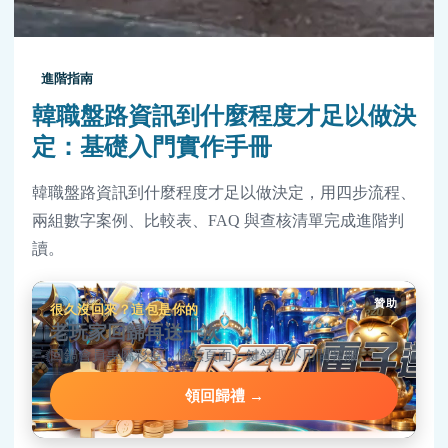
進階指南
韓職盤路資訊到什麼程度才足以做決
定：基礎入門實作手冊
韓職盤路資訊到什麼程度才足以做決定，用四步流程、
兩組數字案例、比較表、FAQ 與查核清單完成進階判
讀。
贊助
很久沒回來？這包是你的
老玩家回歸再送一次
回鍋會員專屬彩金，優惠頁面一鍵領取不用問客服。
領回歸禮 →