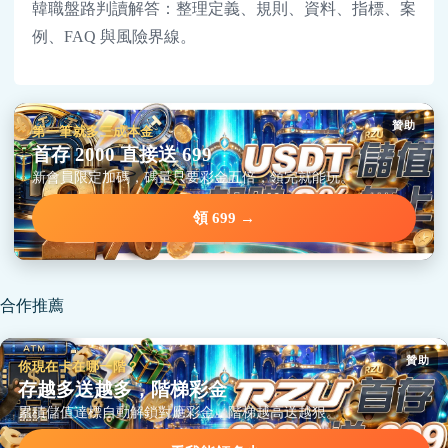
韓職盤路判讀解答：整理定義、規則、資料、指標、案
例、FAQ 與風險界線。
贊助
第一筆就多三成本金
首存 2000 直接送 699
新會員限定加碼，碼量只要彩金五倍，領完就能玩。
領 699 →
合作推薦
贊助
你現在卡在哪一階？
存越多送越多，階梯彩金
累積儲值達標自動解鎖對應彩金，階梯越高送越狠。