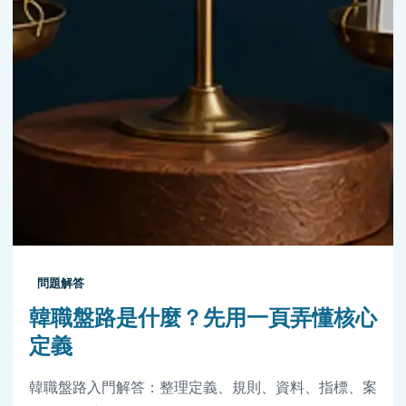
問題解答
韓職盤路是什麼？先用一頁弄懂核心
定義
韓職盤路入門解答：整理定義、規則、資料、指標、案