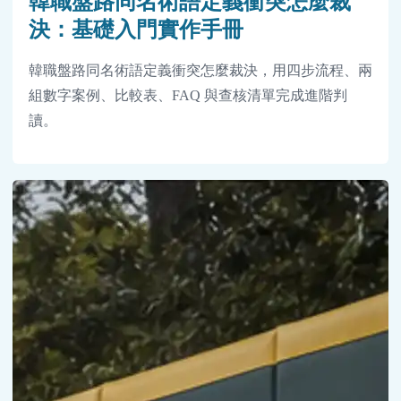
韓職盤路同名術語定義衝突怎麼裁
決：基礎入門實作手冊
韓職盤路同名術語定義衝突怎麼裁決，用四步流程、兩
組數字案例、比較表、FAQ 與查核清單完成進階判
讀。