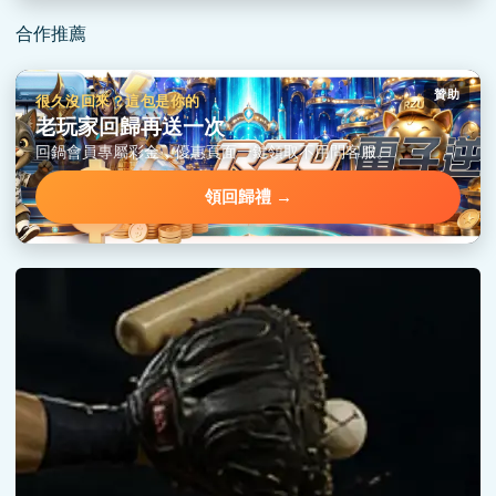
合作推薦
贊助
很久沒回來？這包是你的
老玩家回歸再送一次
回鍋會員專屬彩金，優惠頁面一鍵領取不用問客服。
領回歸禮 →