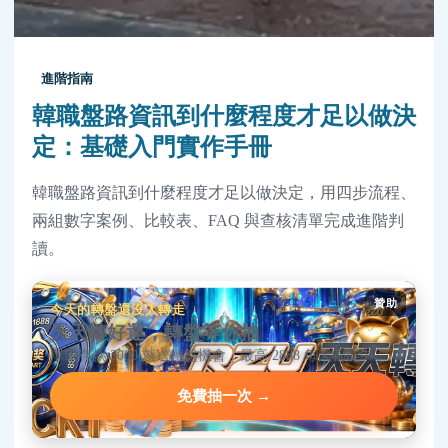
進階指南
韓職盤路資訊到什麼程度才足以做決
定：基礎入門實作手冊
韓職盤路資訊到什麼程度才足以做決定，用四步流程、
兩組數字案例、比較表、FAQ 與查核清單完成進階判
讀。
贊助
今天的轉盤還沒人轉走
天天轉好運，轉盤等你抽
單筆存款 3000 就送轉盤機會，最高 2888 每天都能中。
免費抽一次 →