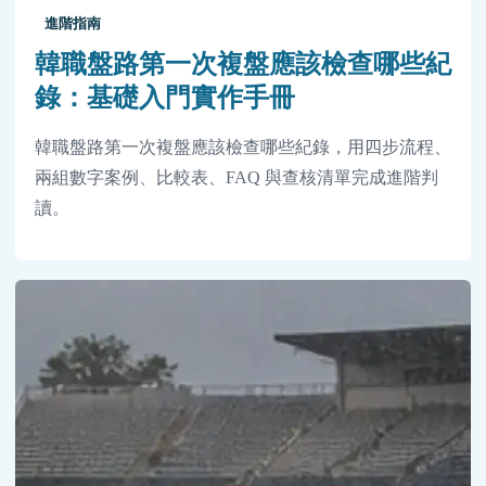
進階指南
韓職盤路第一次複盤應該檢查哪些紀
錄：基礎入門實作手冊
韓職盤路第一次複盤應該檢查哪些紀錄，用四步流程、
兩組數字案例、比較表、FAQ 與查核清單完成進階判
讀。