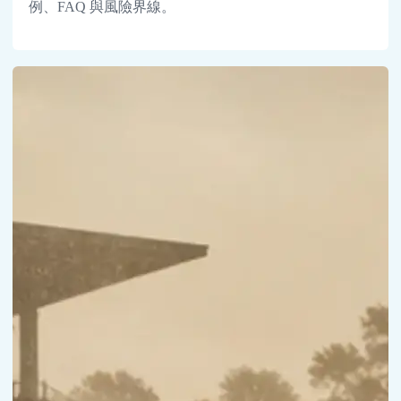
例、FAQ 與風險界線。