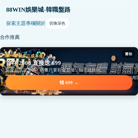
88WIN娛樂城-韓職盤路
探索
主題
專欄
關於
切換深色
合作推薦
贊助
第一筆就多三成本金
首存 2000 直接送 699
新會員限定加碼，碼量只要彩金五倍，領完就能玩。
領 699 →