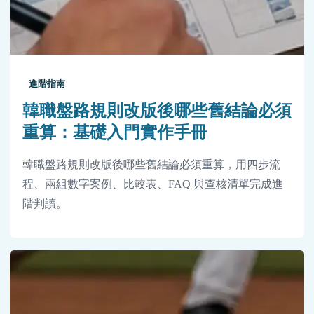
進階指南
韓職盤路規則改版後哪些舊結論必須
重算：基礎入門實作手冊
韓職盤路規則改版後哪些舊結論必須重算，用四步流
程、兩組數字案例、比較表、FAQ 與查核清單完成進
階判讀。