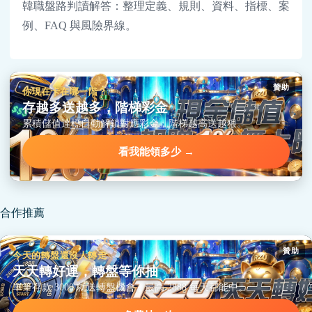
韓職盤路判讀解答：整理定義、規則、資料、指標、案
例、FAQ 與風險界線。
贊助
你現在卡在哪一階？
存越多送越多，階梯彩金
累積儲值達標自動解鎖對應彩金，階梯越高送越狠。
看我能領多少 →
合作推薦
贊助
今天的轉盤還沒人轉走
天天轉好運，轉盤等你抽
單筆存款 3000 就送轉盤機會，最高 2888 每天都能中。