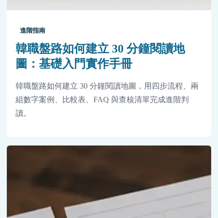
進階指南
韓職盤路如何建立 30 分鐘閱讀地
圖：基礎入門實作手冊
韓職盤路如何建立 30 分鐘閱讀地圖，用四步流程、兩
組數字案例、比較表、FAQ 與查核清單完成進階判
讀。