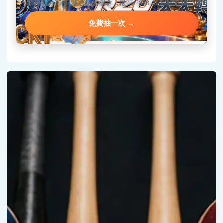
單筆存款 3000 就送轉盤機會，最高 2888 每天都能中。
免費抽一次 →