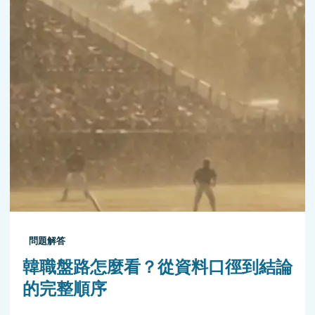
問題解答
韓職盤路怎麼看？從資料口徑到結論
的完整順序