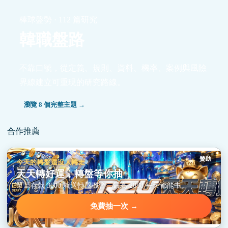
棒球盤勢 · 112 篇研究
韓職盤路
不靠口號，從定義、規則、資料、機率、案例與風險
界線建立可重現的研究路線。
瀏覽 8 個完整主題 →
合作推薦
贊助
今天的轉盤還沒人轉走
天天轉好運，轉盤等你抽
單筆存款 3000 就送轉盤機會，最高 2888 每天都能中。
免費抽一次 →