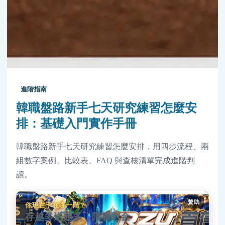
進階指南
韓職盤路新手七天研究練習怎麼安
排：基礎入門實作手冊
韓職盤路新手七天研究練習怎麼安排，用四步流程、兩
組數字案例、比較表、FAQ 與查核清單完成進階判
讀。
贊助
你現在卡在哪一階？
存越多送越多，階梯彩金