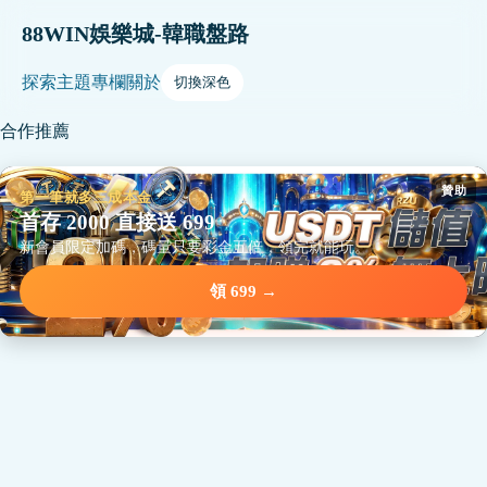
88WIN娛樂城-韓職盤路
探索
主題
專欄
關於
切換深色
合作推薦
贊助
第一筆就多三成本金
首存 2000 直接送 699
新會員限定加碼，碼量只要彩金五倍，領完就能玩。
領 699 →