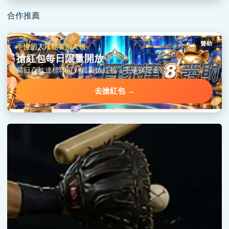
合作推薦
贊助
手慢的人只能看別人領
搶紅包每日限量開放
當日存款達標即可到首頁搶紅包，手速決定金額。
去搶紅包 →