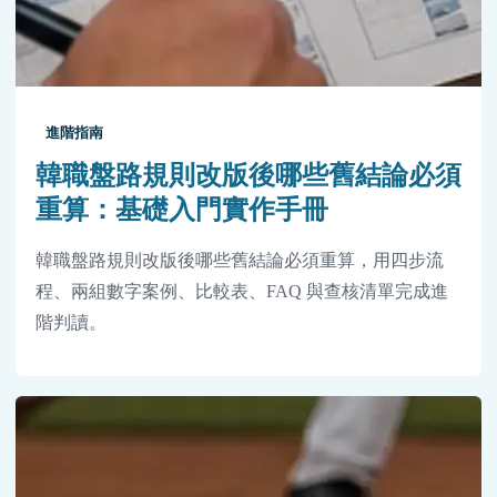
進階指南
韓職盤路規則改版後哪些舊結論必須
重算：基礎入門實作手冊
韓職盤路規則改版後哪些舊結論必須重算，用四步流
程、兩組數字案例、比較表、FAQ 與查核清單完成進
階判讀。