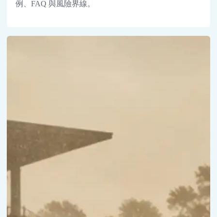
例、FAQ 與風險界線。