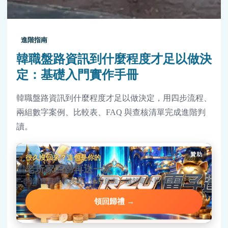
進階指南
韓職盤路資訊到什麼程度才足以做決
定：基礎入門實作手冊
韓職盤路資訊到什麼程度才足以做決定，用四步流程、
兩組數字案例、比較表、FAQ 與查核清單完成進階判
讀。
贊助
很久沒回來？這包是你的
老玩家回歸再送一次
回鍋會員專屬彩金，優惠頁面一鍵領取不用問客服。
領回歸禮 →