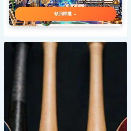
回鍋會員專屬彩金，優惠頁面一鍵領取不用問客服。
領回歸禮 →