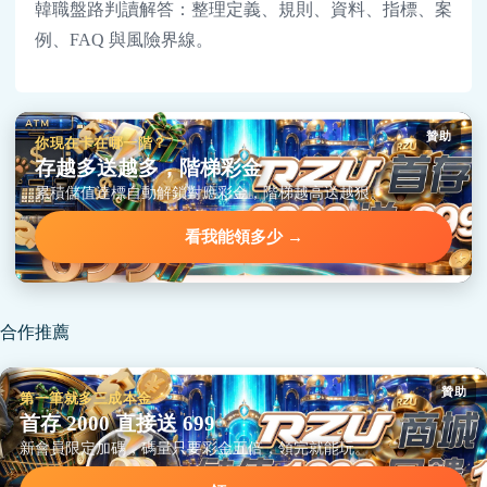
韓職盤路判讀解答：整理定義、規則、資料、指標、案
例、FAQ 與風險界線。
贊助
你現在卡在哪一階？
存越多送越多，階梯彩金
累積儲值達標自動解鎖對應彩金，階梯越高送越狠。
看我能領多少 →
合作推薦
贊助
第一筆就多三成本金
首存 2000 直接送 699
新會員限定加碼，碼量只要彩金五倍，領完就能玩。