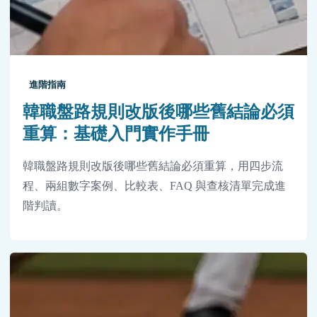
進階指南
韓職盤路規則改版後哪些舊結論必須
重算：基礎入門實作手冊
韓職盤路規則改版後哪些舊結論必須重算，用四步流
程、兩組數字案例、比較表、FAQ 與查核清單完成進
階判讀。