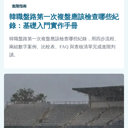
進階指南
韓職盤路第一次複盤應該檢查哪些紀
錄：基礎入門實作手冊
韓職盤路第一次複盤應該檢查哪些紀錄，用四步流程、
兩組數字案例、比較表、FAQ 與查核清單完成進階判
讀。