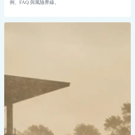
例、FAQ 與風險界線。