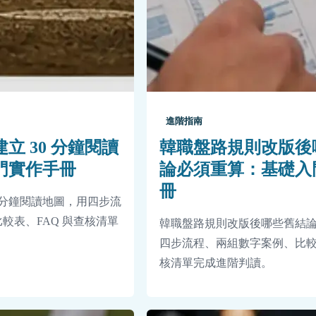
進階指南
立 30 分鐘閱讀
韓職盤路規則改版後
門實作手冊
論必須重算：基礎入
冊
0 分鐘閱讀地圖，用四步流
較表、FAQ 與查核清單
韓職盤路規則改版後哪些舊結
四步流程、兩組數字案例、比較表
核清單完成進階判讀。