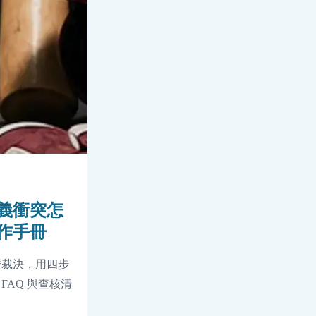
義衝突怎
作手冊
麼裁決，用四步
AQ 與查核清