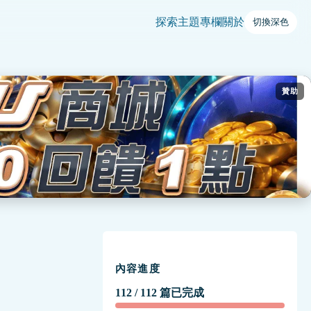
探索
主題
專欄
關於
切換深色
贊助
內容進度
112 / 112 篇已完成