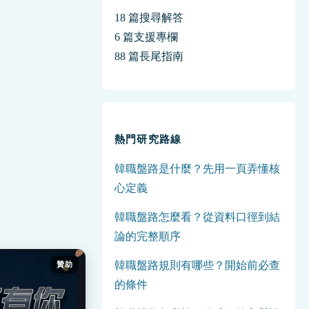
18 篇搜尋解答
6 篇支援專欄
88 篇長尾指南
熱門研究路線
韓職盤路是什麼？先用一頁弄懂核
心定義
韓職盤路怎麼看？從資料口徑到結
論的完整順序
韓職盤路規則有哪些？開始前必查
贊助
的條件