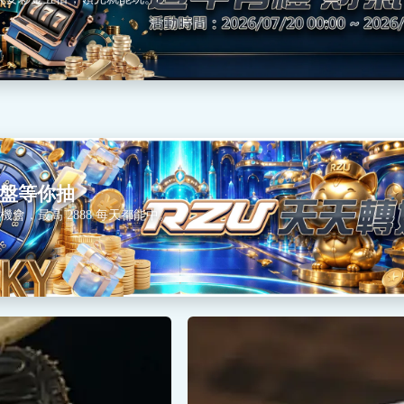
盤等你抽
盤機會，最高 2888 每天都能中。