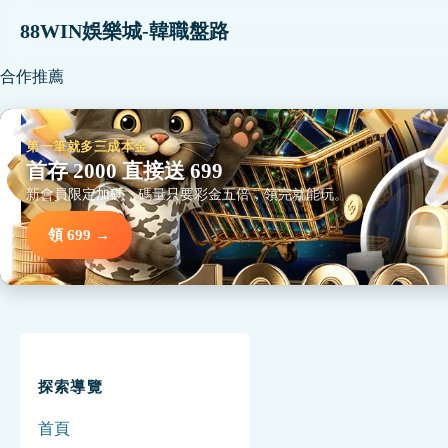
88WIN娛樂城-韓職盤路
合作推薦
第一筆就多三成本金
首存 2000 直接送 699
新會員限定加碼，碼量只要彩金五倍，領完就能玩。
領 699 →
探索導覽
首頁