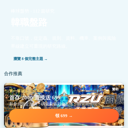
棒球盤勢 · 112 篇研究
韓職盤路
不靠口號，從定義、規則、資料、機率、案例與風險
界線建立可重現的研究路線。
瀏覽 8 個完整主題 →
合作推薦
贊助
第一筆就多三成本金
首存 2000 直接送 699
新會員限定加碼，碼量只要彩金五倍，領完就能玩。
領 699 →