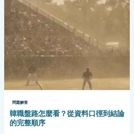
問題解答
韓職盤路怎麼看？從資料口徑到結論
的完整順序