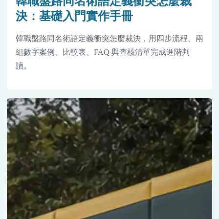
韓職盤路同名術語定義衝突怎麼裁
決：基礎入門實作手冊
韓職盤路同名術語定義衝突怎麼裁決，用四步流程、兩
組數字案例、比較表、FAQ 與查核清單完成進階判
讀。