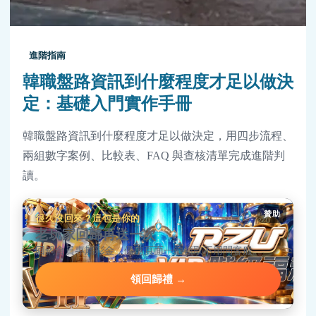
進階指南
韓職盤路資訊到什麼程度才足以做決
定：基礎入門實作手冊
韓職盤路資訊到什麼程度才足以做決定，用四步流程、
兩組數字案例、比較表、FAQ 與查核清單完成進階判
讀。
贊助
很久沒回來？這包是你的
老玩家回歸再送一次
回鍋會員專屬彩金，優惠頁面一鍵領取不用問客服。
領回歸禮 →