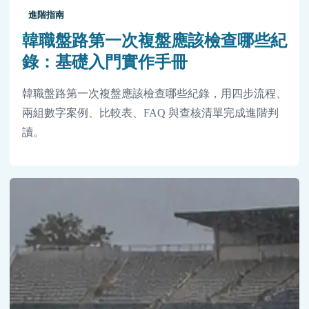
進階指南
韓職盤路第一次複盤應該檢查哪些紀
錄：基礎入門實作手冊
韓職盤路第一次複盤應該檢查哪些紀錄，用四步流程、
兩組數字案例、比較表、FAQ 與查核清單完成進階判
讀。