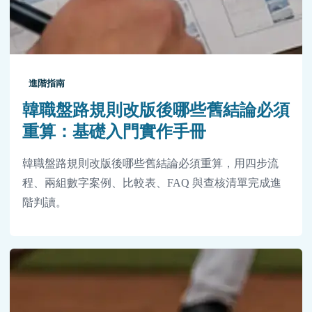
進階指南
韓職盤路規則改版後哪些舊結論必須
重算：基礎入門實作手冊
韓職盤路規則改版後哪些舊結論必須重算，用四步流
程、兩組數字案例、比較表、FAQ 與查核清單完成進
階判讀。