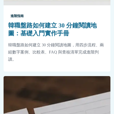
進階指南
韓職盤路如何建立 30 分鐘閱讀地
圖：基礎入門實作手冊
韓職盤路如何建立 30 分鐘閱讀地圖，用四步流程、兩
組數字案例、比較表、FAQ 與查核清單完成進階判
讀。