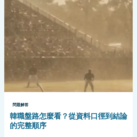
問題解答
韓職盤路怎麼看？從資料口徑到結論
的完整順序