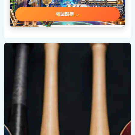
回鍋會員專屬彩金，優惠頁面一鍵領取不用問客服。
領回歸禮 →