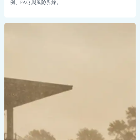
例、FAQ 與風險界線。