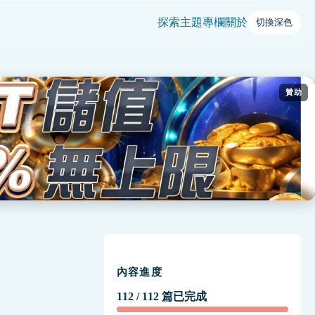
探索
主題
專欄
關於
切換深色
贊助
內容進度
112 / 112 篇已完成