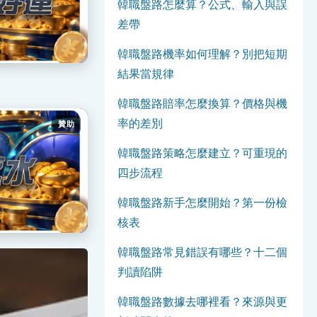
韓職盤路怎麼算？公式、輸入與誤
差帶
韓職盤路機率如何理解？別把短期
結果當規律
韓職盤路賠率怎麼換算？價格與機
率的差別
贊助
韓職盤路策略怎麼建立？可重現的
四步流程
韓職盤路新手怎麼開始？第一份檢
核表
韓職盤路常見錯誤有哪些？十二個
判讀陷阱
韓職盤路數據去哪裡看？來源與更