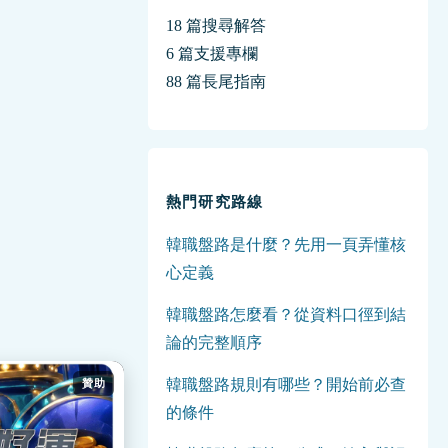
18 篇搜尋解答
6 篇支援專欄
88 篇長尾指南
熱門研究路線
韓職盤路是什麼？先用一頁弄懂核
心定義
韓職盤路怎麼看？從資料口徑到結
論的完整順序
韓職盤路規則有哪些？開始前必查
贊助
的條件