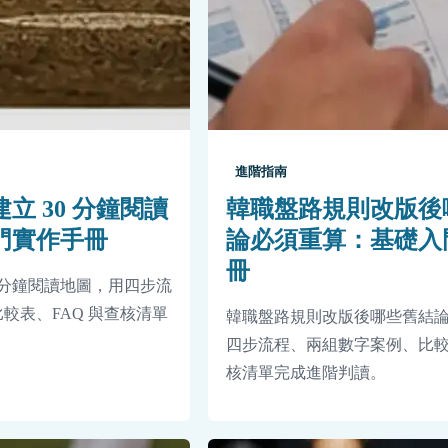
進階指南
立 30 分鐘閱讀
韓職盤路規則改版後
門實作手冊
論必須重算：基礎入
冊
0 分鐘閱讀地圖，用四步流
較表、FAQ 與查核清單
韓職盤路規則改版後哪些舊結
四步流程、兩組數字案例、比較表
核清單完成進階判讀。