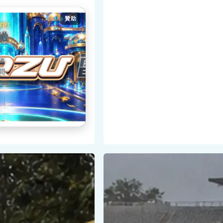
贊助
你的
送
優
問