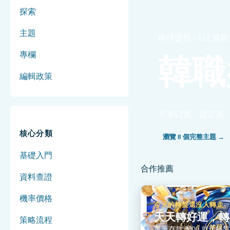
探索
主題
棒球盤勢 · 112 篇
專欄
韓職
編輯政策
不靠口號，從定義
核心分類
瀏覽 8 個完整主題 →
基礎入門
合作推薦
資料查證
機率價格
今天的轉盤還沒人轉走
天天轉好運，轉
策略流程
單筆存款 3000 就送轉