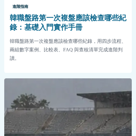
進階指南
韓職盤路第一次複盤應該檢查哪些紀
錄：基礎入門實作手冊
韓職盤路第一次複盤應該檢查哪些紀錄，用四步流程、
兩組數字案例、比較表、FAQ 與查核清單完成進階判
讀。