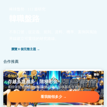
棒球盤勢 · 112 篇研究
韓職盤路
不靠口號，從定義、規則、資料、機率、案例與風險
界線建立可重現的研究路線。
瀏覽 8 個完整主題 →
合作推薦
贊助
你現在卡在哪一階？
存越多送越多，階梯彩金
累積儲值達標自動解鎖對應彩金，階梯越高送越狠。
看我能領多少 →