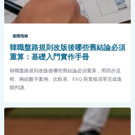
進階指南
韓職盤路規則改版後哪些舊結論必須
重算：基礎入門實作手冊
韓職盤路規則改版後哪些舊結論必須重算，用四步流
程、兩組數字案例、比較表、FAQ 與查核清單完成進
階判讀。