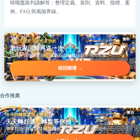
韓職盤路判讀解答：整理定義、規則、資料、指標、案
例、FAQ 與風險界線。
贊助
很久沒回來？這包是你的
老玩家回歸再送一次
回鍋會員專屬彩金，優惠頁面一鍵領取不用問客服。
領回歸禮 →
合作推薦
贊助
今天的轉盤還沒人轉走
天天轉好運，轉盤等你抽
單筆存款 3000 就送轉盤機會，最高 2888 每天都能中。