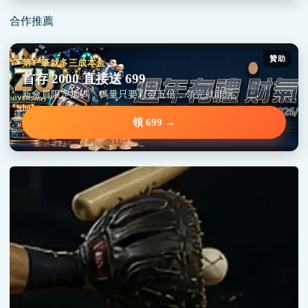
合作推薦
贊助
第一筆就多三成本金
首存 2000 直接送 699
新會員限定加碼，碼量只要彩金五倍，領完就能玩。
領 699 →