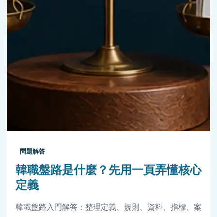
問題解答
韓職盤路是什麼？先用一頁弄懂核心
定義
韓職盤路入門解答：整理定義、規則、資料、指標、案