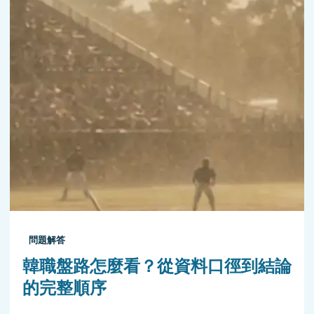
問題解答
韓職盤路怎麼看？從資料口徑到結論
的完整順序