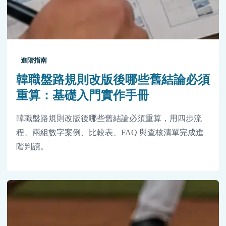
進階指南
韓職盤路規則改版後哪些舊結論必須
重算：基礎入門實作手冊
韓職盤路規則改版後哪些舊結論必須重算，用四步流
程、兩組數字案例、比較表、FAQ 與查核清單完成進
階判讀。