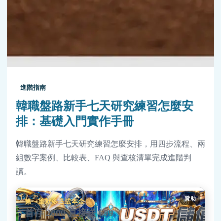
進階指南
韓職盤路新手七天研究練習怎麼安
排：基礎入門實作手冊
韓職盤路新手七天研究練習怎麼安排，用四步流程、兩
組數字案例、比較表、FAQ 與查核清單完成進階判
讀。
贊助
第一筆就多三成本金
首存 2000 直接送 699