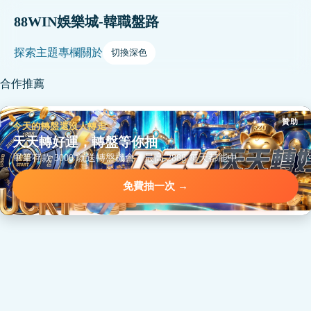
88WIN娛樂城-韓職盤路
探索
主題
專欄
關於
切換深色
合作推薦
贊助
今天的轉盤還沒人轉走
天天轉好運，轉盤等你抽
單筆存款 3000 就送轉盤機會，最高 2888 每天都能中。
免費抽一次 →