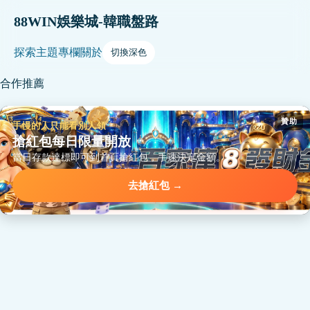
88WIN娛樂城-韓職盤路
探索
主題
專欄
關於
切換深色
合作推薦
贊助
手慢的人只能看別人領
搶紅包每日限量開放
當日存款達標即可到首頁搶紅包，手速決定金額。
去搶紅包 →