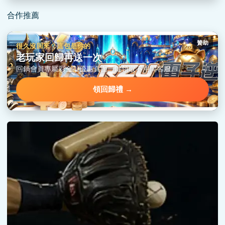
合作推薦
贊助
很久沒回來？這包是你的
老玩家回歸再送一次
回鍋會員專屬彩金，優惠頁面一鍵領取不用問客服。
領回歸禮 →