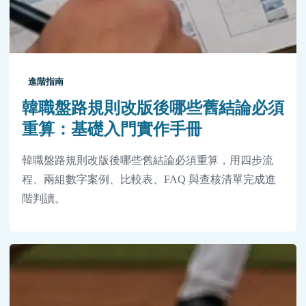
進階指南
韓職盤路規則改版後哪些舊結論必須
重算：基礎入門實作手冊
韓職盤路規則改版後哪些舊結論必須重算，用四步流
程、兩組數字案例、比較表、FAQ 與查核清單完成進
階判讀。