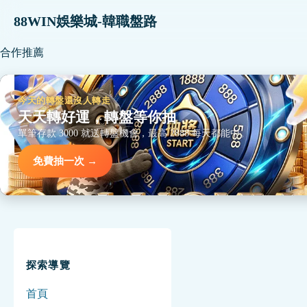
88WIN娛樂城-韓職盤路
合作推薦
今天的轉盤還沒人轉走
天天轉好運，轉盤等你抽
單筆存款 3000 就送轉盤機會，最高 2888 每天都能中。
免費抽一次 →
探索導覽
首頁