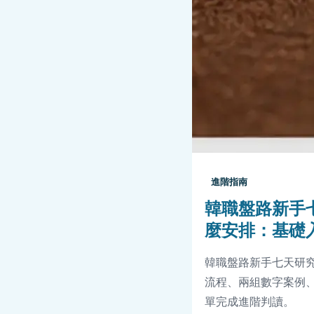
進階指南
韓職盤路新手
麼安排：基礎
韓職盤路新手七天研
流程、兩組數字案例、
單完成進階判讀。