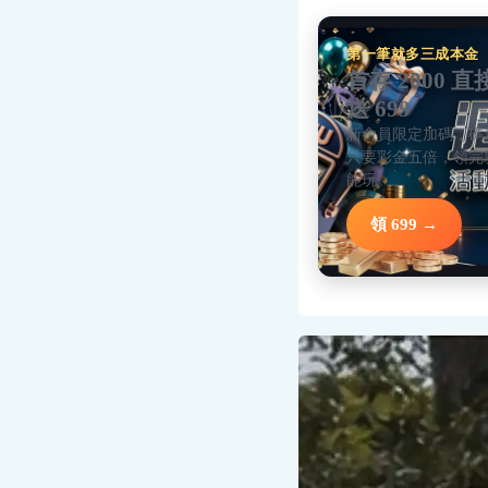
第一筆就多三成本金
首存 2000 直
送 699
新會員限定加碼，碼
只要彩金五倍，領完
能玩。
領 699 →