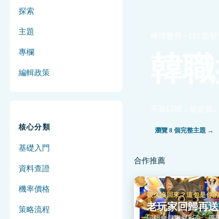
探索
主題
棒球盤勢 · 112 篇
專欄
韓職
編輯政策
不靠口號，從定義
核心分類
瀏覽 8 個完整主題 →
基礎入門
合作推薦
資料查證
機率價格
很久沒回來？這包是你
老玩家回歸再送
策略流程
回鍋會員專屬彩金，優