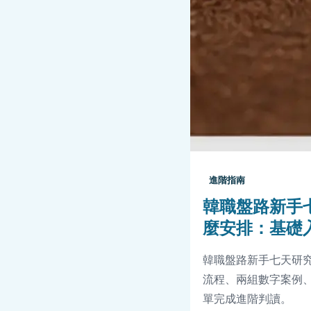
進階指南
韓職盤路新手
麼安排：基礎
韓職盤路新手七天研
流程、兩組數字案例、
單完成進階判讀。