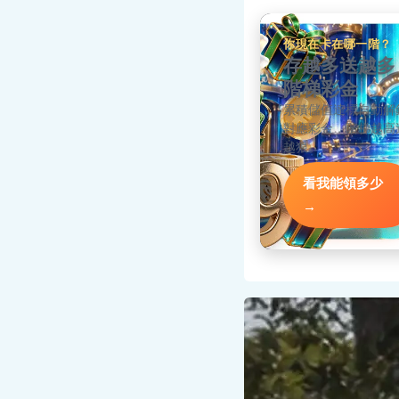
你現在卡在哪一階？
存越多送越多
階梯彩金
累積儲值達標自動解
對應彩金，階梯越高
越狠。
看我能領多少
→