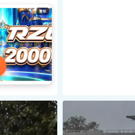
贊助
，
鎖
送