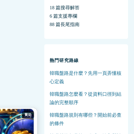
18 篇搜尋解答
6 篇支援專欄
88 篇長尾指南
熱門研究路線
韓職盤路是什麼？先用一頁弄懂核
心定義
韓職盤路怎麼看？從資料口徑到結
論的完整順序
韓職盤路規則有哪些？開始前必查
贊助
的條件