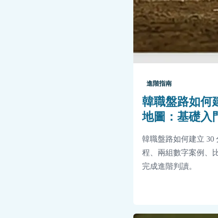
進階指南
韓職盤路如何建
地圖：基礎入
韓職盤路如何建立 3
程、兩組數字案例、比
完成進階判讀。