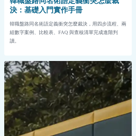
韓職盤路同名術語定義衝突怎麼裁
決：基礎入門實作手冊
韓職盤路同名術語定義衝突怎麼裁決，用四步流程、兩
組數字案例、比較表、FAQ 與查核清單完成進階判
讀。