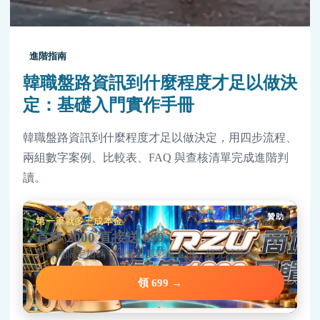
進階指南
韓職盤路資訊到什麼程度才足以做決
定：基礎入門實作手冊
韓職盤路資訊到什麼程度才足以做決定，用四步流程、
兩組數字案例、比較表、FAQ 與查核清單完成進階判
讀。
贊助
第一筆就多三成本金
首存 2000 直接送 699
新會員限定加碼，碼量只要彩金五倍，領完就能玩。
領 699 →