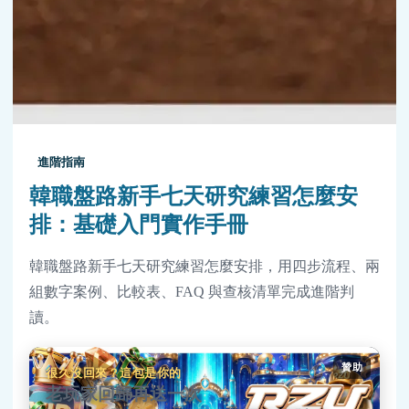
進階指南
韓職盤路新手七天研究練習怎麼安
排：基礎入門實作手冊
韓職盤路新手七天研究練習怎麼安排，用四步流程、兩
組數字案例、比較表、FAQ 與查核清單完成進階判
讀。
贊助
很久沒回來？這包是你的
老玩家回歸再送一次