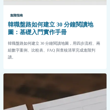
進階指南
韓職盤路如何建立 30 分鐘閱讀地
圖：基礎入門實作手冊
韓職盤路如何建立 30 分鐘閱讀地圖，用四步流程、兩
組數字案例、比較表、FAQ 與查核清單完成進階判
讀。