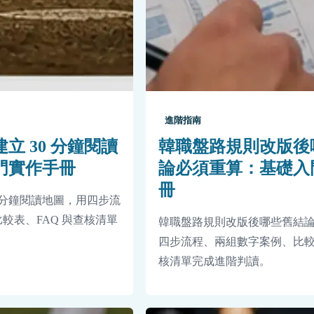
進階指南
立 30 分鐘閱讀
韓職盤路規則改版後
門實作手冊
論必須重算：基礎入
冊
0 分鐘閱讀地圖，用四步流
較表、FAQ 與查核清單
韓職盤路規則改版後哪些舊結
四步流程、兩組數字案例、比較表
核清單完成進階判讀。