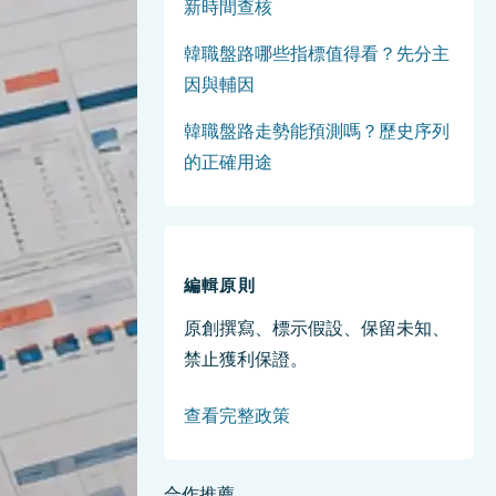
新時間查核
韓職盤路哪些指標值得看？先分主
因與輔因
韓職盤路走勢能預測嗎？歷史序列
的正確用途
編輯原則
原創撰寫、標示假設、保留未知、
禁止獲利保證。
查看完整政策
合作推薦