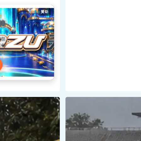
贊助
走
轉
轉盤
天都