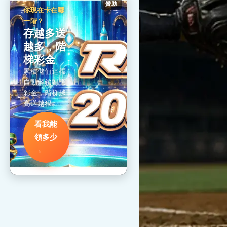
贊助
你現在卡在哪
一階？
存越多送
越多，階
梯彩金
累積儲值達標
自動解鎖對應
彩金，階梯越
高送越狠。
看我能
領多少
→