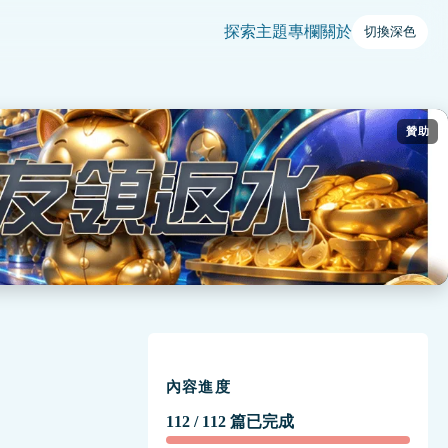
探索
主題
專欄
關於
切換深色
贊助
內容進度
112 / 112 篇已完成