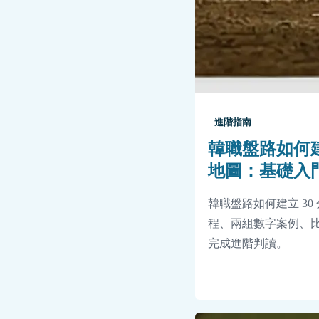
進階指南
韓職盤路如何建
地圖：基礎入
韓職盤路如何建立 3
程、兩組數字案例、比
完成進階判讀。