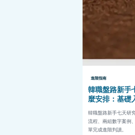
進階指南
韓職盤路新手
麼安排：基礎
韓職盤路新手七天研
流程、兩組數字案例、
單完成進階判讀。