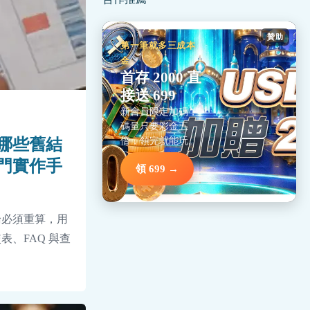
贊助
第一筆就多三成本
金
首存 2000 直
接送 699
新會員限定加碼，
碼量只要彩金五
倍，領完就能玩。
哪些舊結
門實作手
領 699 →
論必須重算，用
、FAQ 與查