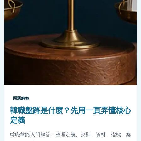
問題解答
韓職盤路是什麼？先用一頁弄懂核心
定義
韓職盤路入門解答：整理定義、規則、資料、指標、案