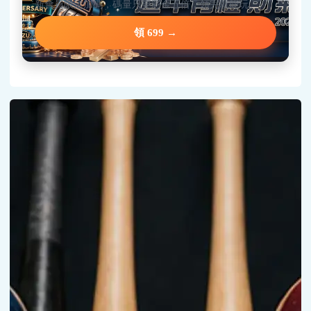
新會員限定加碼，碼量只要彩金五倍，領完就能玩。
領 699 →