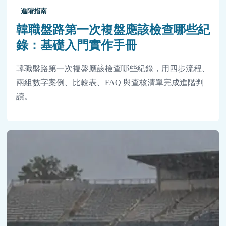
進階指南
韓職盤路第一次複盤應該檢查哪些紀
錄：基礎入門實作手冊
韓職盤路第一次複盤應該檢查哪些紀錄，用四步流程、
兩組數字案例、比較表、FAQ 與查核清單完成進階判
讀。