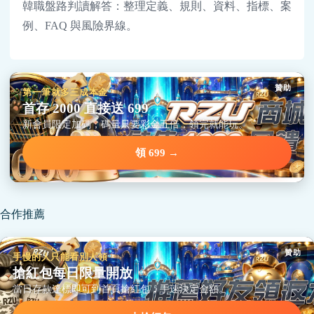
韓職盤路判讀解答：整理定義、規則、資料、指標、案
例、FAQ 與風險界線。
贊助
第一筆就多三成本金
首存 2000 直接送 699
新會員限定加碼，碼量只要彩金五倍，領完就能玩。
領 699 →
合作推薦
贊助
手慢的人只能看別人領
搶紅包每日限量開放
當日存款達標即可到首頁搶紅包，手速決定金額。