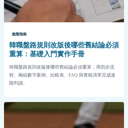
進階指南
韓職盤路規則改版後哪些舊結論必須
重算：基礎入門實作手冊
韓職盤路規則改版後哪些舊結論必須重算，用四步流
程、兩組數字案例、比較表、FAQ 與查核清單完成進
階判讀。