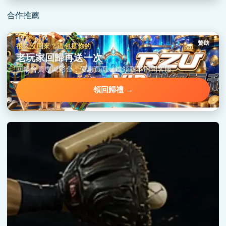
合作推薦
贊助
很久沒回來？這包是你的
老玩家回歸再送一次
回鍋會員專屬彩金，優惠頁面一鍵領取不用問客服。
領回歸禮 →