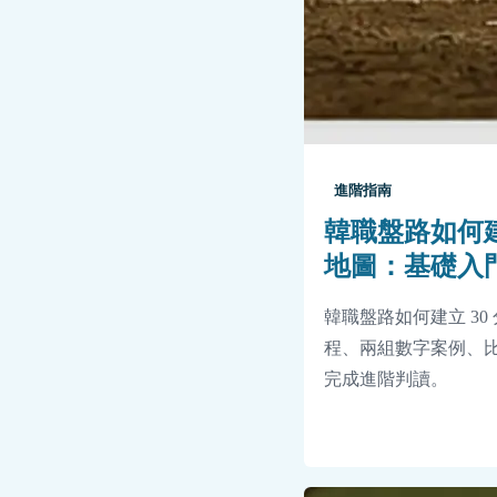
進階指南
韓職盤路如何建
地圖：基礎入
韓職盤路如何建立 3
程、兩組數字案例、比
完成進階判讀。