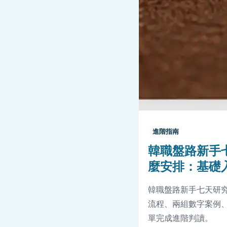
進階指南
韓職盤路新手
麼安排：基礎
韓職盤路新手七天研
流程、兩組數字案例、
單完成進階判讀。