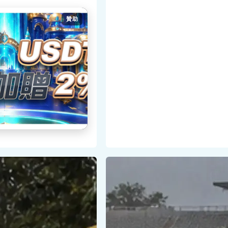
贊助
接
量
就