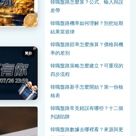
韓職盤路怎麼算？公式、輸入與誤
差帶
韓職盤路機率如何理解？別把短期
結果當規律
韓職盤路賠率怎麼換算？價格與機
率的差別
贊助
韓職盤路策略怎麼建立？可重現的
四步流程
韓職盤路新手怎麼開始？第一份檢
核表
韓職盤路常見錯誤有哪些？十二個
判讀陷阱
韓職盤路數據去哪裡看？來源與更