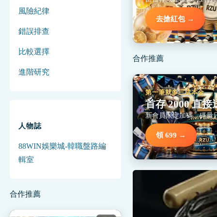
風險紀律
去搶紅包 →
錯誤排查
比較選擇
合作推薦
進階研究
第一筆就多三成本金
首存 2000 直接送
新會員限定加碼，碼量
人物誌
領 699 →
88WIN娛樂城-韓職盤路編
輯室
合作推薦