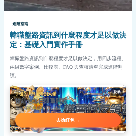
進階指南
韓職盤路資訊到什麼程度才足以做決
定：基礎入門實作手冊
韓職盤路資訊到什麼程度才足以做決定，用四步流程、
兩組數字案例、比較表、FAQ 與查核清單完成進階判
讀。
贊助
手慢的人只能看別人領
搶紅包每日限量開放
當日存款達標即可到首頁搶紅包，手速決定金額。
去搶紅包 →