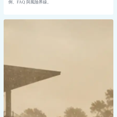
例、FAQ 與風險界線。