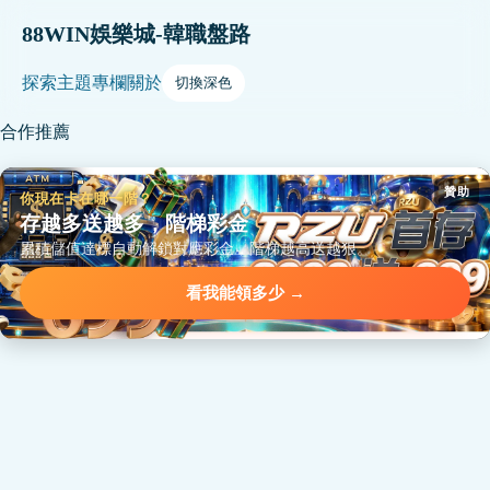
88WIN娛樂城-韓職盤路
探索
主題
專欄
關於
切換深色
合作推薦
贊助
你現在卡在哪一階？
存越多送越多，階梯彩金
累積儲值達標自動解鎖對應彩金，階梯越高送越狠。
看我能領多少 →