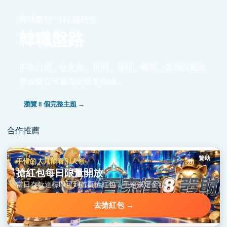
棒球盤勢 · 112 篇研究
韓職盤路
不靠口號，從定義、規則、資料、機率、案例與風險
界線建立可重現的研究路線。
瀏覽 8 個完整主題 →
合作推薦
贊助
手慢的人只能看別人領
搶紅包每日限量開放
當日存款達標即可到首頁搶紅包，手速決定金額。
去搶紅包 →