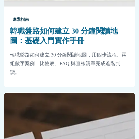
進階指南
韓職盤路如何建立 30 分鐘閱讀地
圖：基礎入門實作手冊
韓職盤路如何建立 30 分鐘閱讀地圖，用四步流程、兩
組數字案例、比較表、FAQ 與查核清單完成進階判
讀。