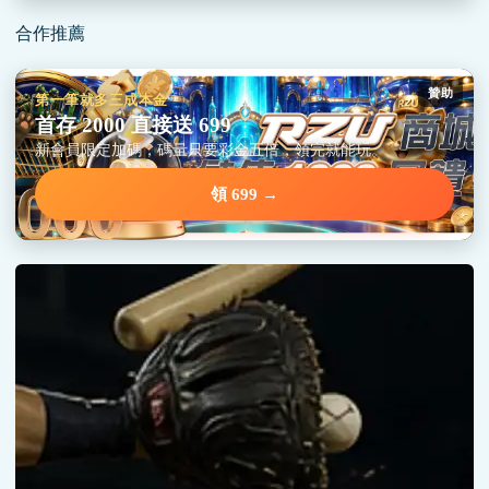
合作推薦
贊助
第一筆就多三成本金
首存 2000 直接送 699
新會員限定加碼，碼量只要彩金五倍，領完就能玩。
領 699 →