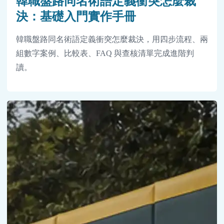
韓職盤路同名術語定義衝突怎麼裁
決：基礎入門實作手冊
韓職盤路同名術語定義衝突怎麼裁決，用四步流程、兩
組數字案例、比較表、FAQ 與查核清單完成進階判
讀。