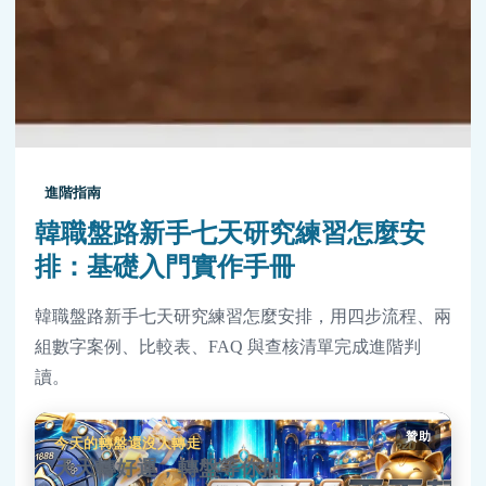
進階指南
韓職盤路新手七天研究練習怎麼安
排：基礎入門實作手冊
韓職盤路新手七天研究練習怎麼安排，用四步流程、兩
組數字案例、比較表、FAQ 與查核清單完成進階判
讀。
贊助
今天的轉盤還沒人轉走
天天轉好運，轉盤等你抽