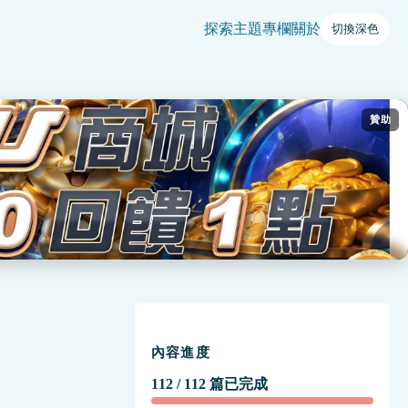
探索
主題
專欄
關於
切換深色
贊助
內容進度
112 / 112 篇已完成