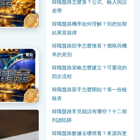
韓職盤路怎麼算？公式、輸入與誤
差帶
韓職盤路機率如何理解？別把短期
結果當規律
韓職盤路賠率怎麼換算？價格與機
率的差別
贊助
韓職盤路策略怎麼建立？可重現的
四步流程
韓職盤路新手怎麼開始？第一份檢
核表
韓職盤路常見錯誤有哪些？十二個
判讀陷阱
韓職盤路數據去哪裡看？來源與更