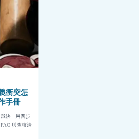
義衝突怎
作手冊
麼裁決，用四步
AQ 與查核清