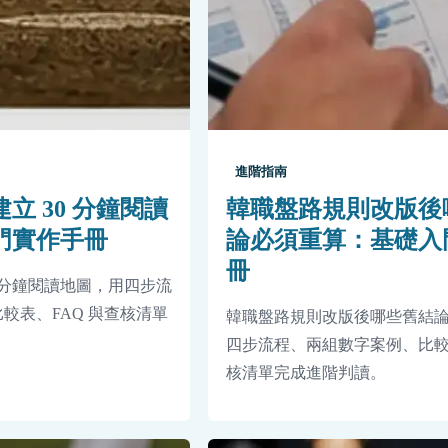
進階指南
立 30 分鐘閱讀
韓職盤路規則改版後
門實作手冊
論必須重算：基礎入
冊
0 分鐘閱讀地圖，用四步流
較表、FAQ 與查核清單
韓職盤路規則改版後哪些舊結
四步流程、兩組數字案例、比較表
核清單完成進階判讀。