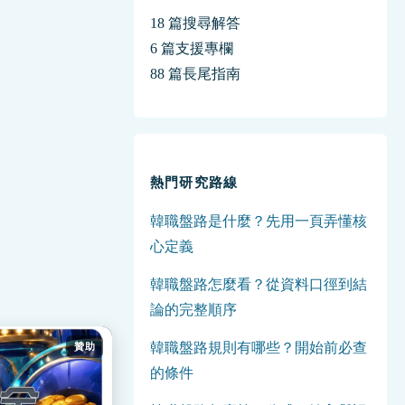
18 篇搜尋解答
6 篇支援專欄
88 篇長尾指南
熱門研究路線
韓職盤路是什麼？先用一頁弄懂核
心定義
韓職盤路怎麼看？從資料口徑到結
論的完整順序
韓職盤路規則有哪些？開始前必查
贊助
的條件