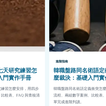
進階指南
七天研究練習怎
韓職盤路同名術語定
入門實作手冊
麼裁決：基礎入門實
究練習怎麼安排，用四步
韓職盤路同名術語定義衝突怎
比較表、FAQ 與查核清
流程、兩組數字案例、比較表、F
單完成進階判讀。