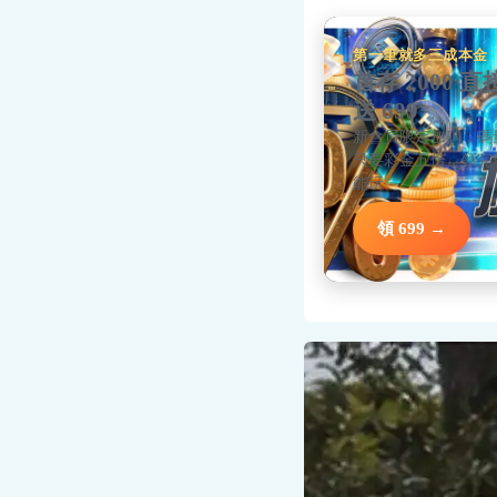
第一筆就多三成本金
首存 2000 直
送 699
新會員限定加碼，碼
只要彩金五倍，領完
能玩。
領 699 →