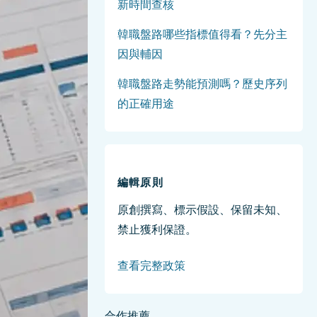
新時間查核
韓職盤路哪些指標值得看？先分主
因與輔因
韓職盤路走勢能預測嗎？歷史序列
的正確用途
編輯原則
原創撰寫、標示假設、保留未知、
禁止獲利保證。
查看完整政策
合作推薦