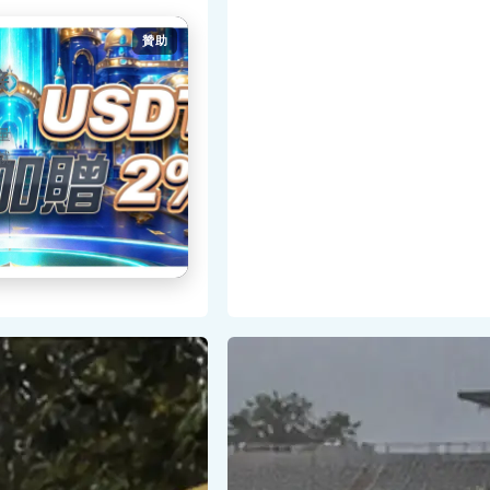
贊助
接
量
就